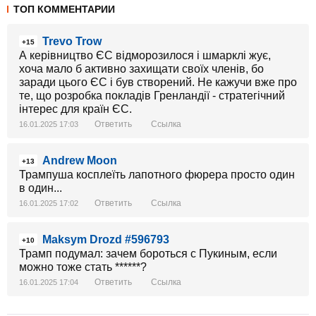
ТОП КОММЕНТАРИИ
Trevo Trow
+15
А керівництво ЄС відморозилося і шмарклі жує,
хоча мало б активно захищати своїх членів, бо
заради цього ЄС і був створений. Не кажучи вже про
те, що розробка покладів Гренландії - стратегічний
інтерес для країн ЄС.
Ответить
Ссылка
16.01.2025 17:03
Andrew Moon
+13
Трампуша косплеїть лапотного фюрера просто один
в один...
Ответить
Ссылка
16.01.2025 17:02
Maksym Drozd #596793
+10
Трамп подумал: зачем бороться с Пукиным, если
можно тоже стать ******?
Ответить
Ссылка
16.01.2025 17:04