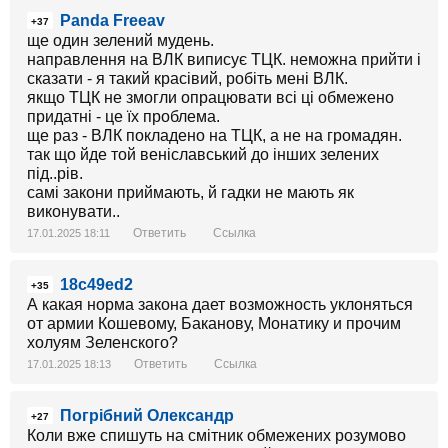
Panda Freeav
+37
ще один зелений мудень.
направлення на ВЛК виписує ТЦК. неможна прийти і
сказати - я такий красівий, робіть мені ВЛК.
якщо ТЦК не змогли опрацювати всі ці обмежено
придатні - це їх проблема.
ще раз - ВЛК покладено на ТЦК, а не на громадян.
так що йде той веніславський до інших зелених
під..рів.
самі закони приймають, й гадки не мають як
виконувати..
Ответить
Ссылка
17.01.2025 18:11
18c49ed2
+35
А какая норма закона дает возможность уклоняться
от армии Кошевому, Баканову, Монатику и прочим
холуям Зеленского?
Ответить
Ссылка
17.01.2025 18:13
Погрібний Олександр
+27
Коли вже спишуть на смітник обмежених розумово