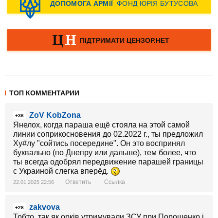
ТОП КОММЕНТАРИИ
ZoV KobZona
+36
Янелох, когда параша ещё стояла на этой самой
линии соприкосновения до 02.2022 г., ты предложил
Ху#лу "сойтись посередине". Он это воспринял
буквально (по Днепру или дальше), тем более, что
ты всегда одобрял передвижение парашей границы
с Украиной слегка вперёд.
Ответить
Ссылка
22.01.2025 22:56
zakvova
+28
Тобто, так як орків утримували ЗСУ при Порошенко і