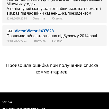
Мінських угодах.
А потім тупий скот устал от вайни, захотєл поржать і
вибрав під час війни кавеенщика президентом
Ответить
Ссылка
22.01.2025 22:54
Victor Victor #437828
+24
Повномастабне вторгнення відбулось у 2014 році
Ответить
Ссылка
22.01.2025 22:45
Произошла ошибка при получении списка
комментариев.
О НАС