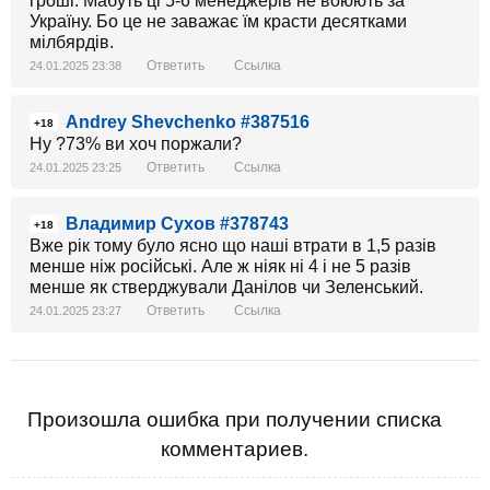
гроші. Мабуть ці 5-6 менеджерів не воюють за
Україну. Бо це не заважає їм красти десятками
мілбярдів.
Ответить
Ссылка
24.01.2025 23:38
Andrey Shevchenko #387516
+18
Ну ?73% ви хоч поржали?
Ответить
Ссылка
24.01.2025 23:25
Владимир Сухов #378743
+18
Вже рік тому було ясно що наші втрати в 1,5 разів
менше ніж російські. Але ж ніяк ні 4 і не 5 разів
менше як стверджували Данілов чи Зеленський.
Ответить
Ссылка
24.01.2025 23:27
Произошла ошибка при получении списка
комментариев.