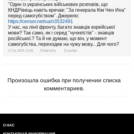
"Один із українських військових розповів, що
КНДРівець навіть кричав: "За генерала Кім Чен Ина"
перед самогубством". Джерело:
https://censor.net/ua/n3532491
У нас, на лінії фронту, багато знавців корейської
мови? Так само, як і серед "чучхеїстів" - знавців
російської.? Та й не думаю, що він, у момент
самогубства, переходив на чужу мову... Для чого?
Ответить
Ссылка
27.01.2025 13:06
Произошла ошибка при получении списка
комментариев.
О НАС