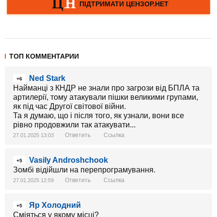
ТОП КОММЕНТАРИИ
Ned Stark
+6
Найманці з КНДР не знали про загрози від БПЛА та
артилерії, тому атакували пішки великими групами,
як під час Другої світової війни.
Та я думаю, що і після того, як узнали, вони все
рівно продовжили так атакувати...
Ответить
Ссылка
27.01.2025 13:03
Vasily Androshchook
+5
Зомбі відійшли на перепрограмування.
Ответить
Ссылка
27.01.2025 12:59
Яр Холодний
+5
Сміяться у якому місці?