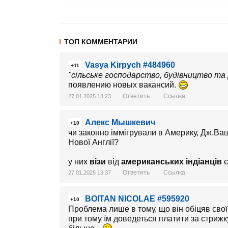
ТОП КОММЕНТАРИИ
Vasya Kirpych #484960
+11
"сільське господарство, будівництво та 
появлению новых вакансий.
Ответить
Ссылка
27.01.2025 13:23
Алекс Мышкевич
+10
чи законно іммігрували в Америку, Дж.Ваш
Нової Англії?
у них
візи
від
американських індіанців
є
Ответить
Ссылка
27.01.2025 13:37
BOITAN NICOLAE #595920
+10
Проблема лише в тому, що він обіцяв сво
при тому їм доведеться платити за стрижку