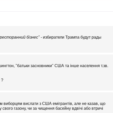
ресторанний бізнес" -
избиратели Трампа будут рады
ингтон, "батьки засновники" США та інше населення т.зв.
 ?
їм виборцям вислати з США емігрантів, але не казав, що
 свого газону, чи за чищення басейну вдвічі або втричі