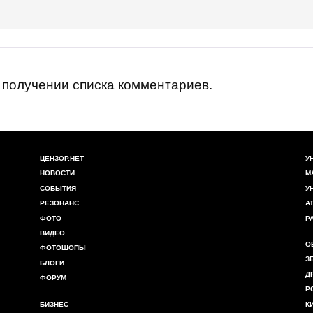
получении списка комментариев.
ЦЕНЗОР.НЕТ
У
НОВОСТИ
М
СОБЫТИЯ
У
РЕЗОНАНС
А
ФОТО
Р
ВИДЕО
О
ФОТОШОПЫ
З
БЛОГИ
Д
ФОРУМ
Р
БИЗНЕС
К