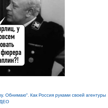
у. Обнимаю". Как Россия руками своей агентуры
ИДЕО