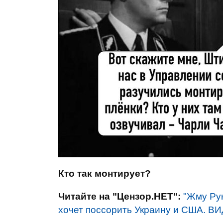
Кто так монтирует?
Читайте на "Цензор.НЕТ":
"Жму Рук
хочет поссорить Украину и США. В