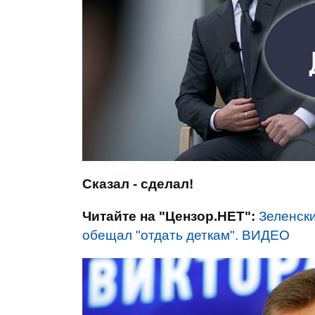
Сказал - сделал!
Читайте на "Цензор.НЕТ":
Зеленски
обещал "отдать деткам". ВИДЕО