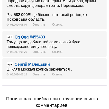
народові! Дякуємо партнерам. Всім добра, оркам
смерть, корупціонерам грати. Переможем.
P.s.
582
000!!!
це більше, ніж такий регіон, як
Псковська область
.
Ответить
Ссылка
04.08.2024 08:04
Qq Qqq #455433
+22
Тому що це добили той самий, який було
пошкоджено минулого разу.
Ответить
Ссылка
04.08.2024 08:29
Сергій Малецький
+19
Ці кляті москалі колись закінчаться .
Ответить
Ссылка
04.08.2024 08:18
Произошла ошибка при получении списка
комментариев.