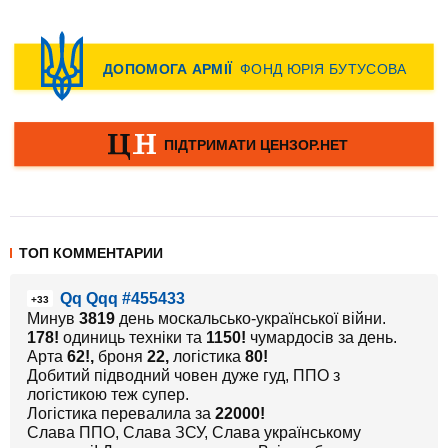
ТОП КОММЕНТАРИИ
Qq Qqq #455433
+33
Минув
3819
день москальсько-української війни.
178!
одиниць техніки та
1150!
чумардосів за день.
Арта
62!,
броня
22
,
логістика
80!
Добитий підводний човен дуже гуд, ППО з
логістикою теж супер.
Логістика перевалила за
22000!
Слава ППО, Слава ЗСУ, Слава українському