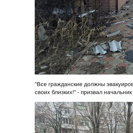
"Все гражданские должны эвакуиров
своих близких!" - призвал начальник