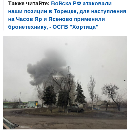
Также читайте:
Войска РФ атаковали
наши позиции в Торецке, для наступления
на Часов Яр и Ясеново применили
бронетехнику, - ОСГВ "Хортица"