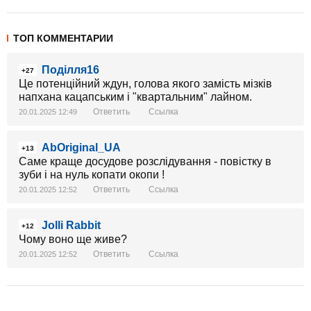
ТОП КОММЕНТАРИИ
Поділля16
+27
Це потенційний ждун, голова якого замість мізків
напхана кацапським і "квартальним" лайном.
Ответить
Ссылка
20.01.2025 12:49
AbOriginal_UA
+13
Саме краще досудове розслідування - повістку в
зуби і на нуль копати окопи !
Ответить
Ссылка
20.01.2025 12:52
Jolli Rabbit
+12
Чому воно ще живе?
Ответить
Ссылка
20.01.2025 12:52