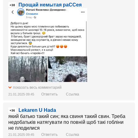
Прощай немытая раССея
+38
показать весь комментарий
Ответить
Ссылка
21.01.2025 09:45
Lekaren U Hada
+36
який батько такий син; яка свиня такий свин. Треба
недобатьків натягувати по повній щоб такі гобліни
не плодилися
Ответить
Ссылка
21.01.2025 09:45