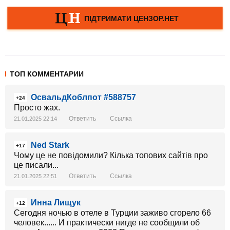
ТОП КОММЕНТАРИИ
ОсвальдКоблпот #588757
+24
Просто жах.
Ответить
Ссылка
21.01.2025 22:14
Ned Stark
+17
Чому це не повідомили? Кілька топових сайтів про
це писали...
Ответить
Ссылка
21.01.2025 22:51
Инна Лищук
+12
Сегодня ночью в отеле в Турции заживо сгорело 66
человек...... И практически нигде не сообщили об