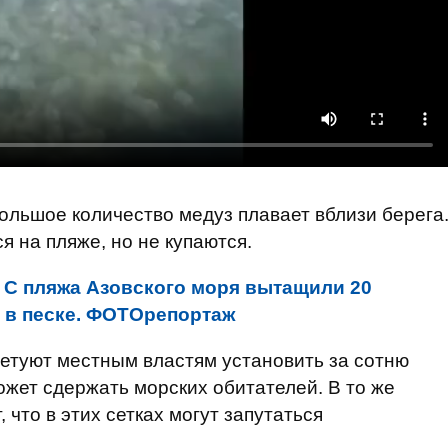
большое количество медуз плавает вблизи берега
 на пляже, но не купаются.
:
С пляжа Азовского моря вытащили 20
 в песке. ФОТОрепортаж
етуют местным властям установить за сотню
может сдержать морских обитателей. В то же
 что в этих сетках могут запутаться