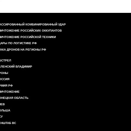
АССИРОВАННЫЙ КОМБИНИРОВАННЫЙ УДАР
НИЧТОЖЕНИЕ РОССИЙСКИХ ОККУПАНТОВ
НИЧТОЖЕНИЕ РОССИЙСКОЙ ТЕХНИКИ
ДАРЫ ПО ЛОГИСТИКЕ РФ
ТАКА ДРОНОВ НА РЕГИОНЫ РФ
БСТРЕЛ
ЕЛЕНСКИЙ ВЛАДИМИР
РОНЫ
ОССИЯ
РМИЯ РФ
НИЧТОЖЕНИЕ
ОНЕЦКАЯ ОБЛАСТЬ
ИЕВ
ОЛЬША
СУ
ЕНШТАБ ВС