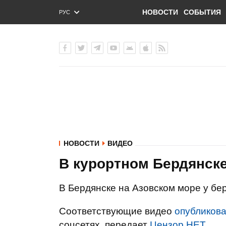
НОВОСТИ
СОБЫТИЯ
РУС
ENG
УКР
НОВОСТИ
ВИДЕО
В курортном Бердянск
В Бердянске на Азовском море у бе
Соответствующие видео
опубликов
соцсетях, передает
Цензор.НЕТ
.