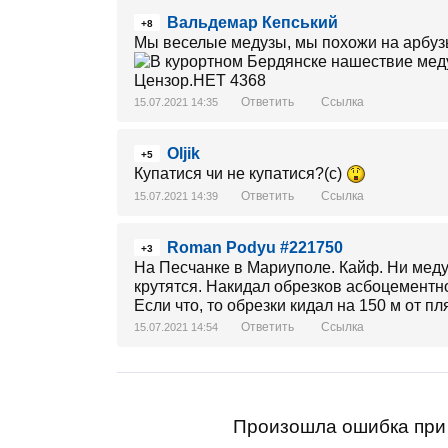
Вальдемар Кепський
+8
Мы веселые медузы, мы похожи на арбуз
Ответить
Ссылка
15.07.2021 14:35
Oljik
+5
Купатися чи не купатися?(с)
Ответить
Ссылка
15.07.2021 14:39
Roman Podyu #221750
+3
На Песчанке в Мариуполе. Кайф. Ни меду
крутятся. Накидал обрезков асбоцементно
Если что, то обрезки кидал на 150 м от п
Ответить
Ссылка
15.07.2021 14:54
Произошла ошибка при 