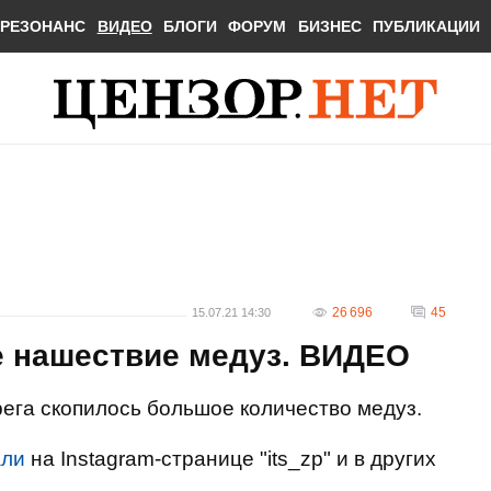
РЕЗОНАНС
ВИДЕО
БЛОГИ
ФОРУМ
БИЗНЕС
ПУБЛИКАЦИИ
26 696
45
15.07.21 14:30
е нашествие медуз. ВИДЕО
рега скопилось большое количество медуз.
али
на Instagram-странице "its_zp" и в других