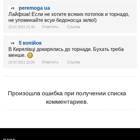
peremoga ua
+9
Лайфхак! Если не хотите всяких потопов и торнадо,
не упоминайте всуе бедоносца зелю!)
Ответить
Ссылка
22.07.2021 21:30
5 копійок
+5
В Кирялівці докирялись до торнади. Бухать треба
менше.
Ответить
Ссылка
22.07.2021 22:20
Произошла ошибка при получении списка
комментариев.