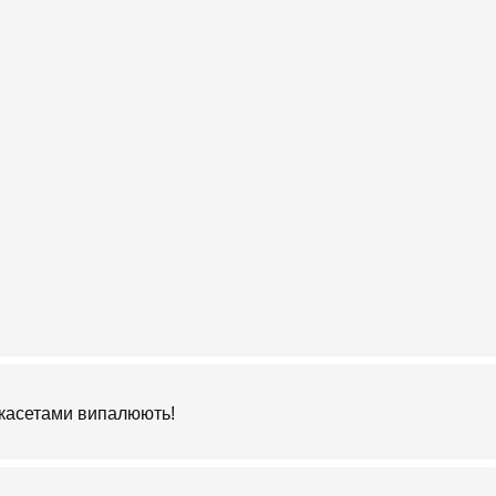
х касетами випалюють!