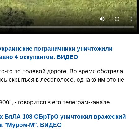
украинские пограничники уничтожили
вано 4 оккупантов. ВИДЕО
то-то по полевой дороге. Во время обстрела
сь скрыться в лесополосе, однако им это не
300", - говорится в его телеграм-канале.
х БпЛА 103 ОБрТрО уничтожил вражеский
а "Муром-М". ВИДЕО