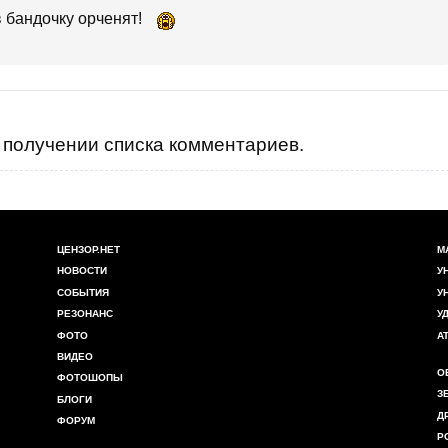
в бандочку орченят!
получении списка комментариев.
ЦЕНЗОР.НЕТ
М
НОВОСТИ
У
СОБЫТИЯ
У
РЕЗОНАНС
У
ФОТО
А
ВИДЕО
О
ФОТОШОПЫ
З
БЛОГИ
Д
ФОРУМ
Р