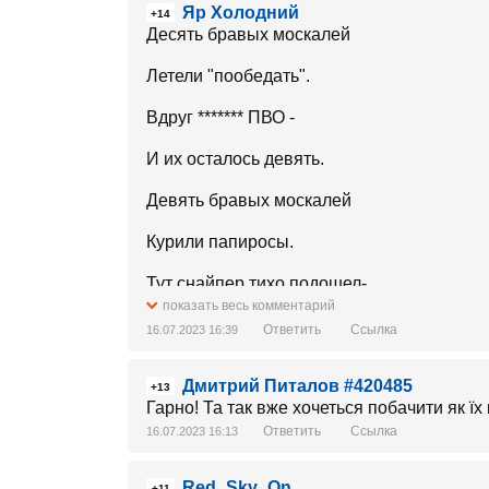
Яр Холодний
+14
Десять бравых москалей
Летели "пообедать".
Вдруг ******* ПВО -
И их осталось девять.
Девять бравых москалей
Курили папиросы.
Тут снайпер тихо подошел-
показать весь комментарий
И вот их только восемь.
Ответить
Ссылка
16.07.2023 16:39
Восьмерка бравых москалей
Дмитрий Питалов #420485
+13
Поспать легла затем.
Гарно! Та так вже хочеться побачити як ї
Ответить
Ссылка
16.07.2023 16:13
Тут под окном раздался взрыв-
Red_Sky_On
+11