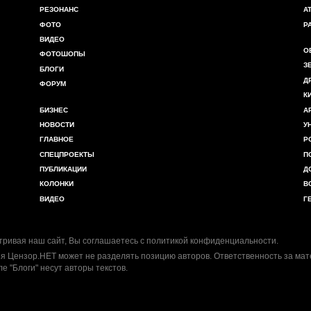
РЕЗОНАНС
А
ФОТО
Р
ВИДЕО
О
ФОТОШОПЫ
З
БЛОГИ
Д
ФОРУМ
К
БИЗНЕС
А
НОВОСТИ
У
ГЛАВНОЕ
Р
СПЕЦПРОЕКТЫ
П
ПУБЛИКАЦИИ
Д
КОЛОНКИ
В
ВИДЕО
Г
ривая наш сайт, Вы соглашаетесь с
политикой конфиденциальности
.
я Цензор.НЕТ может не разделять позицию авторов. Ответственность за ма
ле "Блоги" несут авторы текстов.