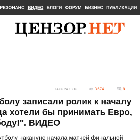
РЕЗОНАНС
ВИДЕО
БЛОГИ
ФОРУМ
БИЗНЕС
ПУБЛИКАЦИИ
3 674
8
14.06.24 13:16
болу записали ролик к началу
да хотели бы принимать Евро,
боду!". ВИДЕО
утболу накануне начала матчей финальной