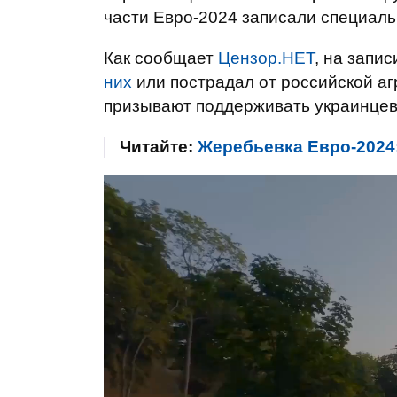
части Евро-2024 записали специал
Как сообщает
Цензор.НЕТ
, на запи
них
или пострадал от российской аг
призывают поддерживать украинцев 
Читайте:
Жеребьевка Евро-2024