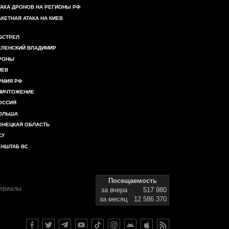
ТАКА ДРОНОВ НА РЕГИОНЫ РФ
АКЕТНАЯ АТАКА НА КИЕВ
БСТРЕЛ
ЕЛЕНСКИЙ ВЛАДИМИР
РОНЫ
ИЕВ
РМИЯ РФ
НИЧТОЖЕНИЕ
ОССИЯ
ОЛЬША
ОНЕЦКАЯ ОБЛАСТЬ
СУ
ЕНШТАБ ВС
Посещаемость
териалы
за вчера
517 980
за месяц
12 586 370