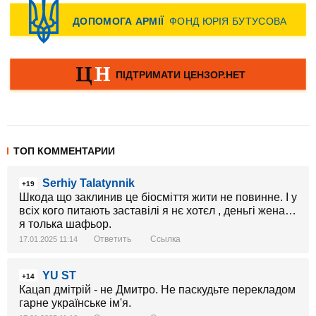
ТОП КОММЕНТАРИИ
Serhiy Talatynnik
+19
Шкода що заклинив це біосміття жити не повинне. І у
всіх кого питають заставілі я нє хотєл , деньгі жена…
я толька шафьор.
Ответить
Ссылка
17.01.2025 11:14
YU ST
+14
Кацап дмітрій - не Дмитро. Не паскудьте перекладом
гарне українське ім'я.