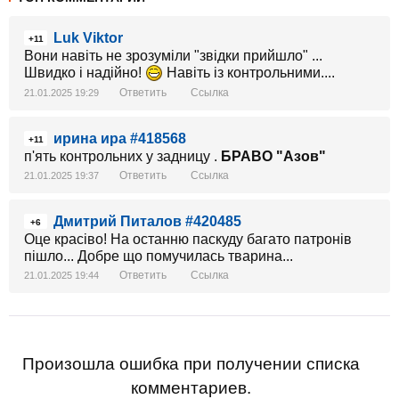
Luk Viktor
+11
Вони навіть не зрозуміли "звідки прийшло" ...
Швидко і надійно!
Навіть із контрольними....
Ответить
Ссылка
21.01.2025 19:29
ирина ира #418568
+11
п'ять контрольних у задницу .
БРАВО "Азов"
Ответить
Ссылка
21.01.2025 19:37
Дмитрий Питалов #420485
+6
Оце красіво! На останню паскуду багато патронів
пішло... Добре що помучилась тварина...
Ответить
Ссылка
21.01.2025 19:44
Произошла ошибка при получении списка
комментариев.