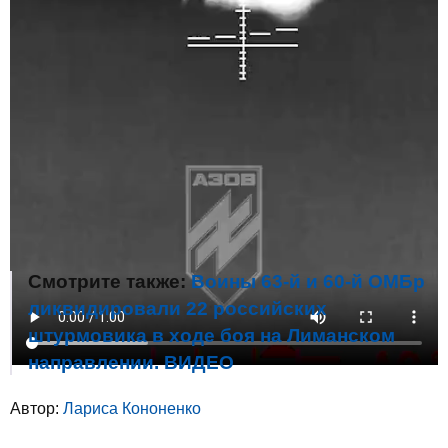
Смотрите также:
Воины 63-й и 60-й ОМБр
ликвидировали 22 российских
штурмовика в ходе боя на Лиманском
направлении. ВИДЕО
Автор:
Лариса Кононенко