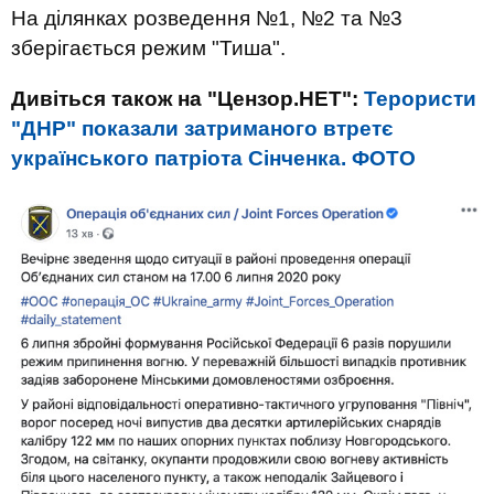
На ділянках розведення №1, №2 та №3
зберігається режим "Тиша".
Дивіться також на "Цензор.НЕТ":
Терористи
"ДНР" показали затриманого втретє
українського патріота Сінченка. ФОТО