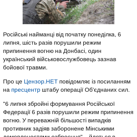
Російські найманці від початку понеділка, 6
липня, шість разів порушили режим
припинення вогню на Донбасі, один
український військовослужбовець зазнав
бойової травми.
Про це
Цензор.НЕТ
повідомляє із посиланням
на
пресцентр
штабу операції Об'єднаних сил.
"6 липня збройні формування Російської
Федерації 6 разів порушили режим припинення
вогню. У переважній більшості випадків
противник задіяв заборонене Мінськими
домовленостями озброєння", - йдеться в