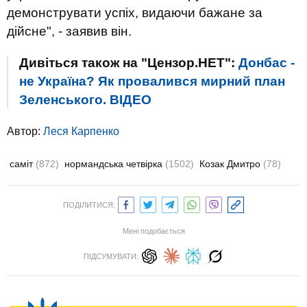
демонструвати успіх, видаючи бажане за
дійсне", - заявив він.
Дивіться також на "Цензор.НЕТ":
Донбас -
не Україна? Як провалився мирний план
Зеленського. ВIДЕО
Автор:
Леся Карпенко
саміт
(872)
нормандська четвірка
(1502)
Козак Дмитро
(78)
ПОДІЛИТИСЯ:
Мені подобається
ПІДСУМУВАТИ: