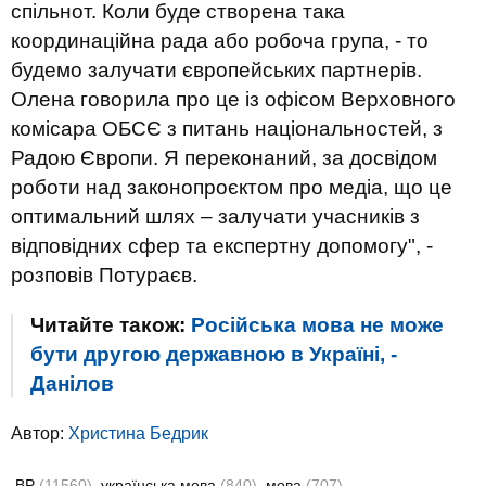
спільнот. Коли буде створена така
координаційна рада або робоча група, - то
будемо залучати європейських партнерів.
Олена говорила про це із офісом Верховного
комісара ОБСЄ з питань національностей, з
Радою Європи. Я переконаний, за досвідом
роботи над законопроєктом про медіа, що це
оптимальний шлях – залучати учасників з
відповідних сфер та експертну допомогу", -
розповів Потураєв.
Читайте також:
Російська мова не може
бути другою державною в Україні, -
Данілов
Автор:
Христина Бедрик
ВР
(11560)
українська мова
(840)
мова
(707)