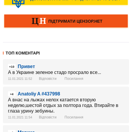
ТОП КОМЕНТАРІ
Привет
+10
А в Украине зеленое стадо просрало все...
Відповісти
Посилання
11.01.2021 11:52
Anatoliy A #437998
+4
А внас на лыжах нелох катается вторую
неделю,шестой отдых за полтора года. Втирайте в
глаза урину зебуины.
Відповісти
Посилання
11.01.2021 11:54