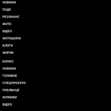
НОВИНИ
коррупции.
И срослось.
И появилась прокладка. Которой никто
ПОДІЇ
не мешает делиться с китайскими товарищами. И
РЕЗОНАНС
все довольны.
Разве что украинцы получат не супер-качественную
ФОТО
западную вакцину, а китайскую дорогую
ВІДЕО
альтернативу, сертификаты качества которой всегда
будут вызывать сомнения.
ФОТОШОПИ
И зато никакого внешнего управления. Вообще.
БЛОГИ
Только родные традиции - покупать через
прокладки.
ФОРУМ
И да, не ровен час - министр заявит, что и
контрабанда вакцины Pfizer в одну частную клинику
БІЗНЕС
тоже была требованием производителя. Ну а что?
НОВИНИ
Зачем останавливаться?
С.Фурса
ГОЛОВНЕ
СПЕЦПРОЄКТИ
ПУБЛІКАЦІЇ
КОЛОНКИ
ВІДЕО