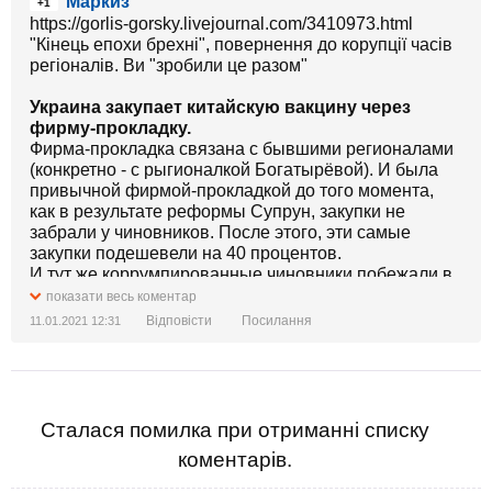
Маркиз
+1
https://gorlis-gorsky.livejournal.com/3410973.html
"Кінець епохи брехні", повернення до корупції часів
регіоналів. Ви "зробили це разом"
Украина закупает китайскую вакцину через
фирму-прокладку.
Фирма-прокладка связана с бывшими регионалами
(конкретно - с рыгионалкой Богатырёвой). И была
привычной фирмой-прокладкой до того момента,
как в результате реформы Супрун, закупки не
забрали у чиновников. После этого, эти самые
закупки подешевели на 40 процентов.
И тут же коррумпированные чиновники побежали в
телевизор говорить о "внешнем управлении".
показати весь коментар
Теперь вот, вакцину опять закупают чиновники,
Відповісти
Посилання
11.01.2021 12:31
закупают только у китайцев и через "прокладку". Все
вернулось на круги своя.
И да, главный чиновник от медицины Степанов
говорит, что появление фирмы-прокладки было
требованием производителя.
Сталася помилка при отриманні списку
Такие вот загадочные китайские требования.
коментарів.
Загадочная китайская душа, не иначе.
Занавес.