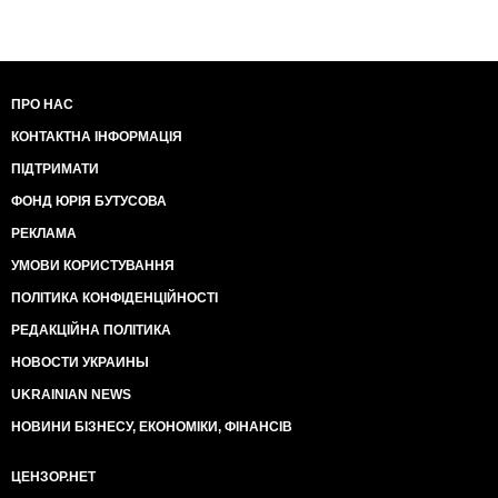
Кстати, Украина не закупает вакцины у двух
западных фирм, которые закупает вся Европа.
Наверное, потому что эти производители не
требуют прокладки между ними и гос учреждением.
Как то не принято это у немцев.
ПРО НАС
Почему мы покупаем у китайцев через прокладку, а
КОНТАКТНА ІНФОРМАЦІЯ
не покупаем у Moderna или Pfizer?
Вот вам и ответ: они не требуют продавать через
ПІДТРИМАТИ
прокладку.
Более того, с ними украинским чиновникам не
ФОНД ЮРІЯ БУТУСОВА
получилось договориться, чтобы они продавали
РЕКЛАМА
через прокладку. А с китайцами - легко. Китайцы
такое любят.
УМОВИ КОРИСТУВАННЯ
В Украине любят вспоминать, что в Китае
ПОЛІТИКА КОНФІДЕНЦІЙНОСТІ
коррупционеров расстреливают.
Но беда в том, что это не мешает коррупции в
РЕДАКЦІЙНА ПОЛІТИКА
Китае процветать.
НОВОСТИ УКРАИНЫ
В реальности, большая часть сделок с китайскими
компаниями всегда содержит элемент коррупции.
UKRAINIAN NEWS
Это позволяет китайцам так успешно работать на
НОВИНИ БІЗНЕСУ, ЕКОНОМІКИ, ФІНАНСІВ
рынках Южной Америки и Африки. Там все со всеми
могут договорится.
Поэтому китайские традиции коррупции
ЦЕНЗОР.НЕТ
встретились с украинскими традициями