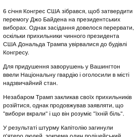
6 січня Конгрес США зібрався, щоб затвердити
перемогу Джо Байдена на президентських
виборах. Однак засідання довелося перервати,
оскільки прихильники чинного президента
США Дональда Трампа увірвалися до будівлі
Конгресу.
Для придушення заворушень у Вашингтон
ввели Національну гвардію і оголосили в місті
надзвичайний стан.
Незабаром Трамп закликав своїх прихильників
розійтися, однак продовжував заявляти, що
"вибори вкрали" і що він розуміє "їхній біль".
У результаті штурму Капітолію загинули
п'ятеро людей, зокрема один поліцейський,