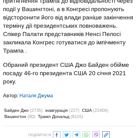
притягнення Трампа до відповідальності через
події у Вашингтоні, а в Конгресі пропонують
відсторонити його від влади раніше закінчення
терміну дії президентських повноважень.
Спікер Палати представників Ненсі Пелосі
закликала Конгрес готуватися до імпічменту
Трампа .
Обраний президент США Джо Байден обійме
посаду 46-го президента США 20 січня 2021
року.
Автор:
Наталя Джума
Байден Джо
(2735)
інавгурація
(227)
США
(22406)
Вашингтон
(80)
Трамп Дональд
(8115)
ПОДІЛИТИСЯ: