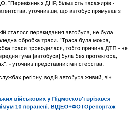
. "Перевізник з ДНР, більшість пасажирів -
 агентства, уточнивши, що автобус прямував з
якій сталося перекидання автобуса, не була
ледна обробка траси. "Траса була мокра,
бка траси проводилася, тобто причина ДТП - не
редня гума [автобуса] була без протектора,
", - уточнив представник міністерства.
лужбах регіону, водій автобуса живий, він
ьких військових у Підмосков'ї врізався
інімум 10 поранені. ВІДЕО+ФОТОрепортаж