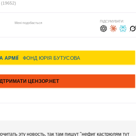
с
(19652)
ПІДСУМУВАТИ:
Мені подобається
очитать эту новость, так там пишут "нефиг кастрюлям тут