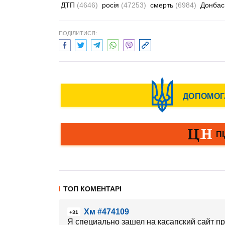
ДТП
(4646)
росія
(47253)
смерть
(6984)
Донба
ПОДІЛИТИСЯ:
ТОП КОМЕНТАРІ
Хм #474109
+31
Я специально зашел на касапский сайт пр