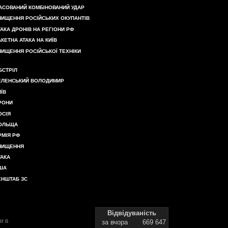
АСОВАНИЙ КОМБІНОВАНИЙ УДАР
НИЩЕННЯ РОСІЙСЬКИХ ОКУПАНТІВ
ТАКА ДРОНІВ НА РЕГІОНИ РФ
АКЕТНА АТАКА НА КИЇВ
НИЩЕННЯ РОСІЙСЬКОЇ ТЕХНІКИ
БСТРІЛ
ЕЛЕНСЬКИЙ ВОЛОДИМИР
ИЇВ
РОНИ
ОСІЯ
ОЛЬЩА
РМІЯ РФ
НИЩЕННЯ
ТАКА
ША
ЕНШТАБ ЗС
Відвідуваність
и в
за вчора
669 647