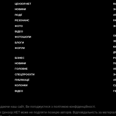
ЦЕНЗОР.НЕТ
М
НОВИНИ
З
ПОДІЇ
А
РЕЗОНАНС
Р
ФОТО
З
ВІДЕО
О
ФОТОШОПИ
З
БЛОГИ
К
ФОРУМ
Д
БІЗНЕС
Р
НОВИНИ
П
ГОЛОВНЕ
А
СПЕЦПРОЄКТИ
З
ПУБЛІКАЦІЇ
А
КОЛОНКИ
С
ВІДЕО
Г
даючи наш сайт, Ви погоджуєтеся з
політикою конфіденційності
.
я Цензор.НЕТ може не поділяти позицію авторів. Відповідальність за матеріал