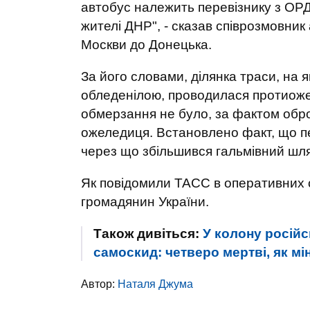
автобус належить перевізнику з ОРДО
жителі ДНР", - сказав співрозмовник
Москви до Донецька.
За його словами, ділянка траси, на 
обледенілою, проводилася протиоже
обмерзання не було, за фактом обро
ожеледиця. Встановлено факт, що пе
через що збільшився гальмівний шлях
Як повідомили ТАСС в оперативних с
громадянин України.
Також дивіться:
У колону російс
самоскид: четверо мертві, як м
Автор:
Наталя Джума