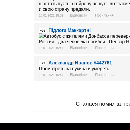
шастать пусть в гейропу чешут", вот таки
и свою страну предали.
Відповісти
Посилання
13.01.2021 15:52
Підлога Маккартні
+26
Відповісти
Посилання
13.01.2021 15:47
Александр Иванов #442761
+23
Посмотреть на пукина и умереть.
Відповісти
Посилання
13.01.2021 15:44
Сталася помилка при