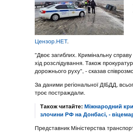
Цензор.НЕТ
.
"Двоє загиблих. Кримінальну справ
хід розслідування. Також прокурату
дорожнього руху", - сказав співрозм
За даними регіональної ДІБДД, всьог
троє постраждали.
Також читайте:
Міжнародний кри
злочини РФ на Донбасі, - віце
Представник Міністерства транспорту