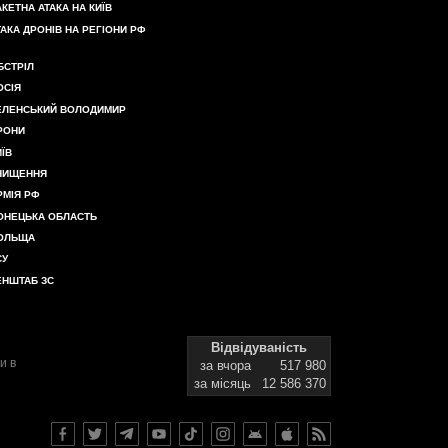
АКЕТНА АТАКА НА КИЇВ
ТАКА ДРОНІВ НА РЕГІОНИ РФ
БСТРІЛ
ОСІЯ
ЕЛЕНСЬКИЙ ВОЛОДИМИР
РОНИ
ИЇВ
НИЩЕННЯ
РМІЯ РФ
ОНЕЦЬКА ОБЛАСТЬ
ОЛЬЩА
СУ
ЕНШТАБ ЗС
Відвідуваність
и в
за вчора
517 980
за місяць
12 586 370