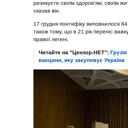
ризикуєте своїм здоров'ям, своїм жи
сказав він.
17 грудня понтифіку виповнилося 84 р
також тому, що в 21 рік переніс важк
правої легені.
Читайте на "Цензор.НЕТ":
Грузія
вакцини, яку закуповує Україна