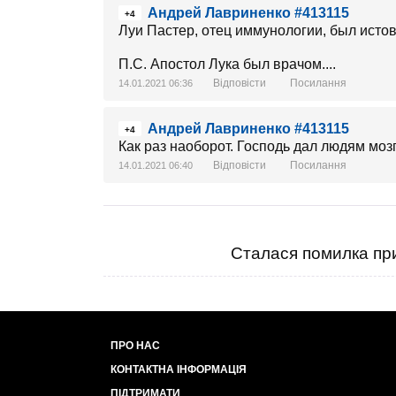
Андрей Лавриненко #413115
+4
Луи Пастер, отец иммунологии, был истов
П.С. Апостол Лука был врачом....
Відповісти
Посилання
14.01.2021 06:36
Андрей Лавриненко #413115
+4
Как раз наоборот. Господь дал людям мозг
Відповісти
Посилання
14.01.2021 06:40
Сталася помилка при
ПРО НАС
КОНТАКТНА ІНФОРМАЦІЯ
ПІДТРИМАТИ