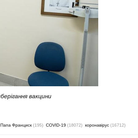
берігання вакцини
Папа Франциск
(195)
COVID-19
(18072)
коронавірус
(16712)