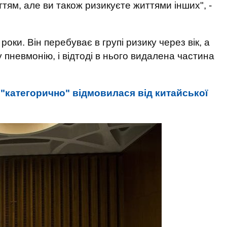
ттям, але ви також ризикуєте життями інших", -
оки. Він перебуває в групі ризику через вік, а
у пневмонію, і відтоді в нього видалена частина
 "категорично" відмовилася від китайської