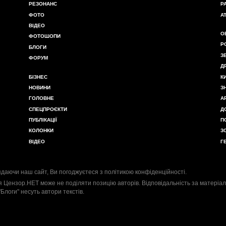
РЕЗОНАНС
Р
ФОТО
А
ВІДЕО
О
ФОТОШОПИ
Р
БЛОГИ
З
ФОРУМ
Д
БІЗНЕС
К
НОВИНИ
З
ГОЛОВНЕ
А
СПЕЦПРОЄКТИ
Д
ПУБЛІКАЦІЇ
П
КОЛОНКИ
З
ВІДЕО
Г
даючи наш сайт, Ви погоджуєтеся з
політикою конфіденційності
.
я Цензор.НЕТ може не поділяти позицію авторів. Відповідальність за матеріал
"Блоги" несуть автори текстів.