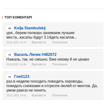
ТОП КОМЕНТАРІ
Kolja Stambulskij
+6
уря...берем попкорн занимаем лучшие
места...касапы будут 3.14дить касапов...
Відповісти
Посилання
25.01.2021 14:37
Василь Лялик #482072
+3
Нажаль, так, не смішно. Вже нікому й не цікаво
Відповісти
Посилання
25.01.2021 14:46
Глеб123
+2
раз в неделю походить поводить хороводы,
покидать снежками и отгрезти люлей от ментов. Да,
умом раисю не понять
Відповісти
Посилання
25.01.2021 14:41