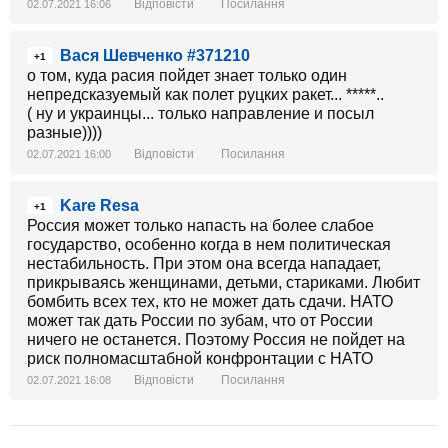
Відповісти
Посилання
02.07.2021 16:06
Вася Шевченко #371210
+1
о том, куда расия пойдет знает только один
непредсказуемый как полет руцких ракет... *****..
( ну и украинцы... только направление и посыл
разные))))
Відповісти
Посилання
02.07.2021 16:00
Kare Resa
+1
Россия может только напасть на более слабое
государство, особенно когда в нем политическая
нестабильность. При этом она всегда нападает,
прикрываясь женщинами, детьми, стариками. Любит
бомбить всех тех, кто не может дать сдачи. НАТО
может так дать России по зубам, что от России
ничего не останется. Поэтому Россия не пойдет на
риск полномасштабной конфронтации с НАТО
Відповісти
Посилання
02.07.2021 16:08