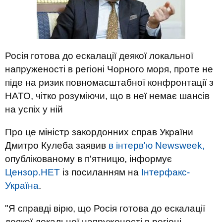
Росія готова до ескалації деякої локальної
напруженості в регіоні Чорного моря, проте не
піде на ризик повномасштабної конфронтації з
НАТО, чітко розуміючи, що в неї немає шансів
на успіх у ній
Про це міністр закордонних справ України
Дмитро Кулеба заявив
в інтерв'ю Newsweek,
опублікованому в п'ятницю, інформує
Цензор.НЕТ
із посиланням на
Інтерфакс-
Україна
.
"Я справді вірю, що Росія готова до ескалації
деякої локальної напруженості в регіоні