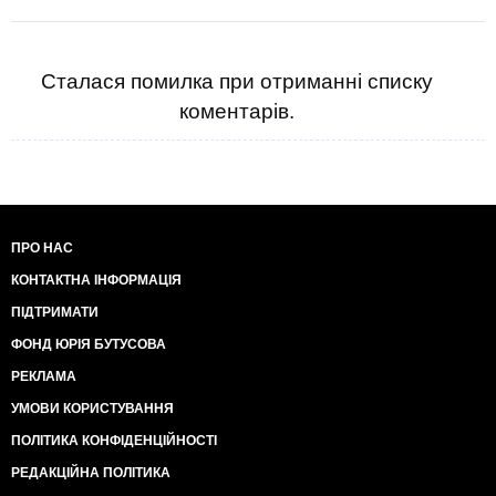
Наприклад, наскільки кораблі від "Кузні" були
дешевші за ті катери, які нині МО купує за кордоном.
Або, які швидкі змогли опертивно виготовити і
поставити в частини за Зеленського?
Сталася помилка при отриманні списку
Кого роботою забезпечують нині - українські
коментарів.
підприємства, чи іноземні?
ПРО НАС
КОНТАКТНА ІНФОРМАЦІЯ
ПІДТРИМАТИ
ФОНД ЮРІЯ БУТУСОВА
РЕКЛАМА
УМОВИ КОРИСТУВАННЯ
ПОЛІТИКА КОНФІДЕНЦІЙНОСТІ
РЕДАКЦІЙНА ПОЛІТИКА