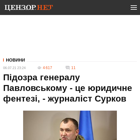
НОВИНИ
4 617
11
06.07.21 23:24
Підозра генералу
Павловському - це юридичне
фентезі, - журналіст Сурков