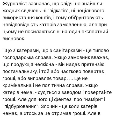
Журналіст зазначає, що слідчі не знайшли
жодних свідчень ні "відкатів", ні нецільового
використання коштів, і тому обґрунтовують
невідповідність катерів замовленню, але при
цьому не посилаються ні на один експертний
висновок.
"Що з катерами, що з санітарками - це типово
господарська справа. Якщо замовник вважає,
що продукція неякісна - він надає претензію
постачальнику, і той або частково повертає
гроші, або виправляє товар. ... Це не
кримінальна і не політична справа. Якщо
катерів нема, - судіться з заводом і повертайте
гроші. Але для чого ці фентезі про "наміри" і
"підбурювання". Злочин - це коли катерів
немає, а хтось за це отримав гроші. Але в