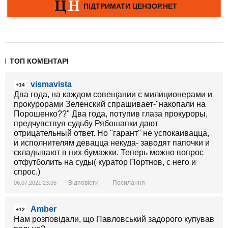
ТОП КОМЕНТАРІ
vismavista
+14
Два года, на каждом совещании с милиционерами и
прокурорами Зеленский спрашивает-"накопали на
Порошенко??" Два года, потупив глаза прокуроры,
предчувствуя судьбу Рябошапки дают
отрицательный ответ. Но "гарант" не успокаивацца,
и исполнителям девацца некуда- заводят папочки и
складывают в них бумажки. Теперь можно вопрос
отфутболить на суды( куратор Портнов, с него и
спрос.)
Відповісти
Посилання
06.07.2021 23:05
Amber
+12
Нам розповідали, що Павловський задорого купував