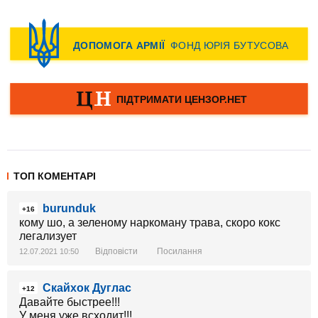
ТОП КОМЕНТАРІ
burunduk
+16
кому шо, а зеленому наркоману трава, скоро кокс
легализует
Відповісти
Посилання
12.07.2021 10:50
Скайхок Дуглас
+12
Давайте быстрее!!!
У меня уже всходит!!!