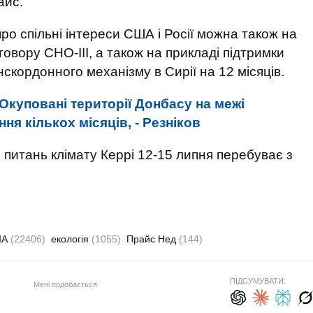
айс.
о спільні інтереси США і Росії можна також на
овору СНО-III, а також на прикладі підтримки
нскордонного механізму в Сирії на 12 місяців.
Окуповані території Донбасу на межі
ня кількох місяців, - Резніков
питань клімату Керрі 12-15 липня перебуває з
ША
(22406)
екологія
(1055)
Прайс Нед
(144)
ПІДСУМУВАТИ:
Мені подобається