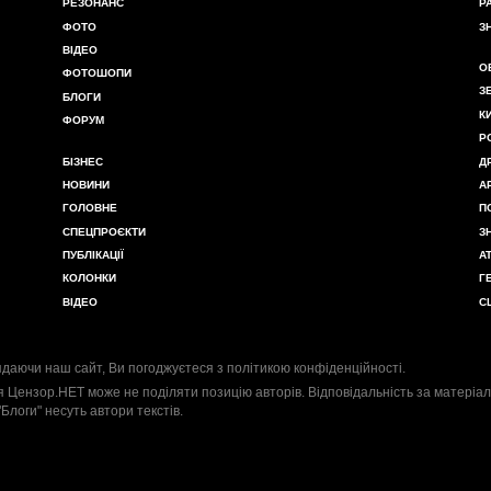
РЕЗОНАНС
Р
ФОТО
З
ВІДЕО
О
ФОТОШОПИ
З
БЛОГИ
К
ФОРУМ
Р
БІЗНЕС
Д
НОВИНИ
А
ГОЛОВНЕ
П
СПЕЦПРОЄКТИ
З
ПУБЛІКАЦІЇ
А
КОЛОНКИ
Г
ВІДЕО
С
даючи наш сайт, Ви погоджуєтеся з
політикою конфіденційності
.
я Цензор.НЕТ може не поділяти позицію авторів. Відповідальність за матеріал
"Блоги" несуть автори текстів.