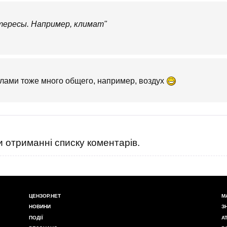
тересы. Например, климат"
илами тоже много общего, например, воздух
 отриманні списку коментарів.
ЦЕНЗОР.НЕТ
М
НОВИНИ
З
ПОДІЇ
А