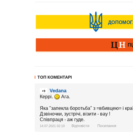
ТОП КОМЕНТАРІ
Vedana
+9
Керрі.
Ага.
Яка "запекла боротьба" з =вбивцею= і кра
Дзвіночки, зустрічі, візити - вау !
Співпраця - аж гуде.
Відповісти
Посилання
14.07.2021 02:10