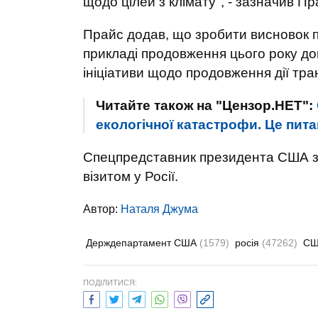
щодо цілей з клімату", - зазначив Пр
Прайс додав, що зробити висновок пр
прикладі продовження цього року дог
ініціативи щодо продовження дії тра
Читайте також на "Цензор.НЕТ":
екологічної катастрофи. Це питан
Спецпредставник президента США з 
візитом у Росії.
Автор:
Наталя Джума
Держдепартамент США
(1579)
росія
(47262)
С
ПОДІЛИТИСЯ: