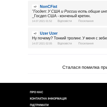
NonCFist
+7
"Госдеп: У США и России есть общие ин
_Госдеп США - конченый кретин.
Відповісти
Посилання
14.07.2021 01:52
Uzer Uzer
+7
Ну почему? Тонкий тролинг. У меня с зеб
Відповісти
Посилання
14.07.2021 02:05
Сталася помилка при
ПРО НАС
КОНТАКТНА ІНФОРМАЦІЯ
ПІДТРИМАТИ