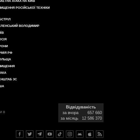
АКЕТНА АТАКА НА КИЇВ
НИЩЕННЯ РОСІЙСЬКОЇ ТЕХНІКИ
БСТРІЛ
ЕЛЕНСЬКИЙ ВОЛОДИМИР
ИЇВ
ОСІЯ
РОНИ
РМІЯ РФ
ОЛЬЩА
НИЩЕННЯ
ТАКА
ЕНШТАБ ЗС
ША
Відвідуваність
и в
за вчора
657 660
за місяць
12 586 370