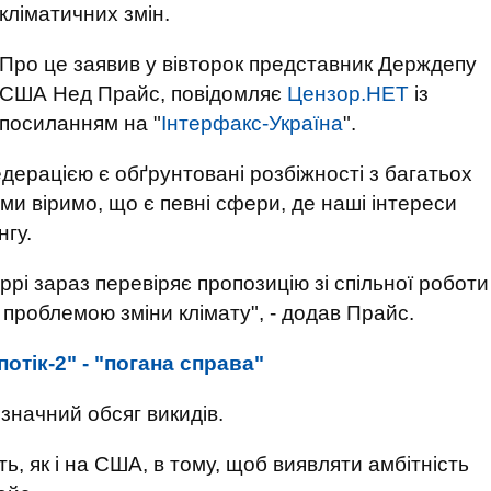
кліматичних змін.
Про це заявив у вівторок представник Держдепу
США Нед Прайс, повідомляє
Цензор.НЕТ
із
посиланням на "
Інтерфакс-Україна
".
едерацією є обґрунтовані розбіжності з багатьох
 ми віримо, що є певні сфери, де наші інтереси
нгу.
рі зараз перевіряє пропозицію зі спільної роботи
проблемою зміни клімату", - додав Прайс.
потік-2" - "погана справа"
значний обсяг викидів.
ть, як і на США, в тому, щоб виявляти амбітність