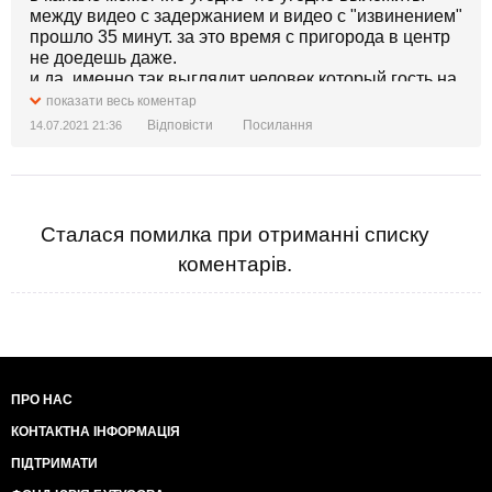
между видео с задержанием и видео с "извинением"
прошло 35 минут. за это время с пригорода в центр
не доедешь даже.
и да, именно так выглядит человек который гость на
свадьбе
показати весь коментар
Відповісти
Посилання
14.07.2021 21:36
Сталася помилка при отриманні списку
коментарів.
ПРО НАС
КОНТАКТНА ІНФОРМАЦІЯ
ПІДТРИМАТИ