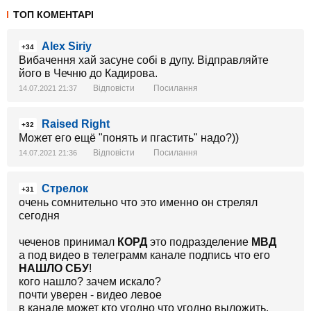
ТОП КОМЕНТАРІ
Alex Siriy
+34
Вибачення хай засуне собі в дупу. Відправляйте
його в Чечню до Кадирова.
Відповісти
Посилання
14.07.2021 21:37
Raised Right
+32
Может его ещё "понять и пгастить" надо?))
Відповісти
Посилання
14.07.2021 21:36
Стрелок
+31
очень сомнительно что это именно он стрелял
сегодня
чеченов принимал
КОРД
это подразделение
МВД
а под видео в телеграмм канале подпись что его
НАШЛО СБУ
!
кого нашло? зачем искало?
почти уверен - видео левое
в канале может кто угодно что угодно выложить.