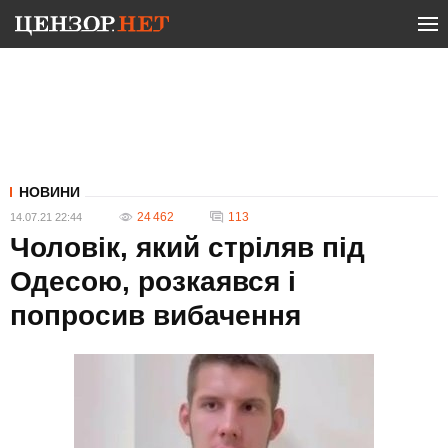
НОВИНИ
24 462
113
14.07.21 22:44
Чоловік, який стріляв під
Одесою, розкаявся і
попросив вибачення