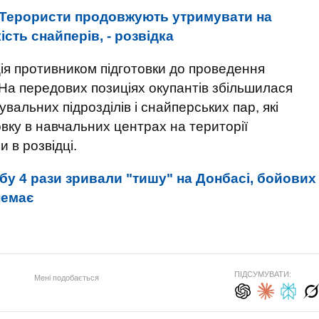
Терористи продовжують утримувати на
сть снайперів, - розвідка
ція противником підготовки до проведення
 На передових позиціях окупантів збільшилася
вальних підрозділів і снайперських пар, які
вку в навчальних центрах на території
и в розвідці.
бу 4 рази зривали "тишу" на Донбасі, бойових
немає
ПІДСУМУВАТИ:
Мені подобається