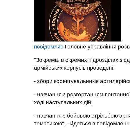
повідомляє
Головне управління розв
"Зокрема, в окремих підрозділах з'єдн
армійських корпусів проведені:
- збори коректувальників артилерійс
- навчання з розгортанням понтонно
ході наступальних дій;
- навчання з бойовою стрільбою арт
тематикою", - йдеться в повідомленні