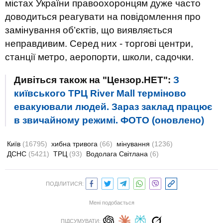
містах України правоохоронцям дуже часто
доводиться реагувати на повідомлення про
замінування об’єктів, що виявляється
неправдивим. Серед них - торгові центри,
станції метро, аеропорти, школи, садочки.
Дивіться також на "Цензор.НЕТ":
З
київського ТРЦ River Mall терміново
евакуювали людей. Зараз заклад працює
в звичайному режимі. ФОТО (оновлено)
Київ
(16795)
хибна тривога
(66)
мінування
(1236)
ДСНС
(5421)
ТРЦ
(93)
Водолага Світлана
(6)
ПОДІЛИТИСЯ:
Мені подобається
ПІДСУМУВАТИ: