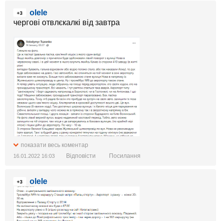
olele
+3
чергові отвлєкалкі від завтра
показати весь коментар
Відповісти
Посилання
16.01.2022 16:03
olele
+3