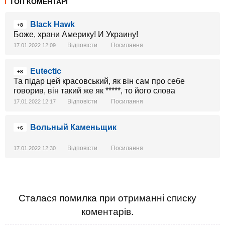
ТОП КОМЕНТАРІ
Black Hawk
+8
Боже, храни Америку! И Украину!
Відповісти
Посилання
17.01.2022 12:09
Eutectic
+8
Та підар цей красовський, як він сам про себе
говорив, він такий же як *****, то його слова
Відповісти
Посилання
17.01.2022 12:17
Вольный Каменьщик
+6
Відповісти
Посилання
17.01.2022 12:30
Сталася помилка при отриманні списку
коментарів.