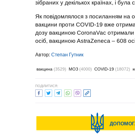
зібраних у декількох країнах, і бу
Як повідомлялося з посиланням на оп
вакцини проти COVID-19 вже отримал
дозу вакциною CoronaVac отримали 5
осіб, вакциною AstraZeneca – 608 ос
Автор:
Степан Гутник
вакцина
(3529)
МОЗ
(4000)
COVID-19
(18072)
к
ПОДІЛИТИСЯ: