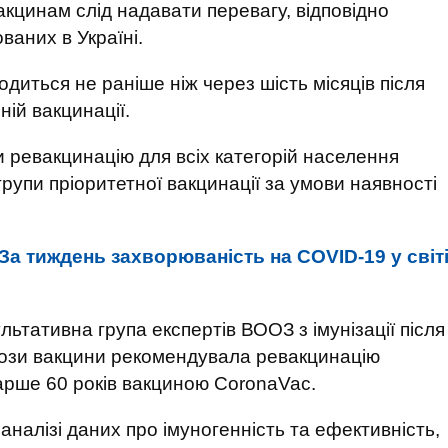
вакцинам слід надавати перевагу, відповідно
ваних в Україні.
одиться не раніше ніж через шість місяців після
ій вакцинації.
 ревакцинацію для всіх категорій населення
групи пріоритетної вакцинації за умови наявності
За тиждень захворюваність на COVID-19 у світ
ьтативна група експертів ВООЗ з імунізації після
дози вакцини рекомендувала ревакцинацію
арше 60 років вакциною CoronaVac.
налізі даних про імуногенність та ефективність,