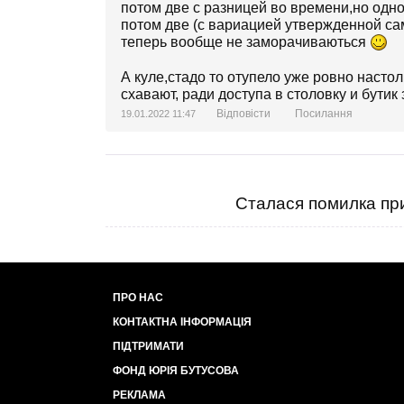
потом две с разницей во времени,но одно
потом две (с вариацией утвержденной са
теперь вообще не заморачиваються
А куле,стадо то отупело уже ровно настол
схавают, ради доступа в столовку и бути
Відповісти
Посилання
19.01.2022 11:47
Сталася помилка при
ПРО НАС
КОНТАКТНА ІНФОРМАЦІЯ
ПІДТРИМАТИ
ФОНД ЮРІЯ БУТУСОВА
РЕКЛАМА