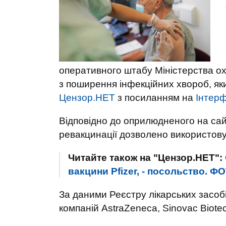
оперативного штабу Міністерства ох
з поширення інфекційних хвороб, як
Цензор.НЕТ
з посиланням на
Інтерф
Відповідно до оприлюдненого на сай
ревакцинації дозволено використовув
Читайте також на "Цензор.НЕТ":
вакцини Pfizer, - посольство. 
За даними Реєстру лікарських засобі
компаній AstraZeneca, Sinovac Biote