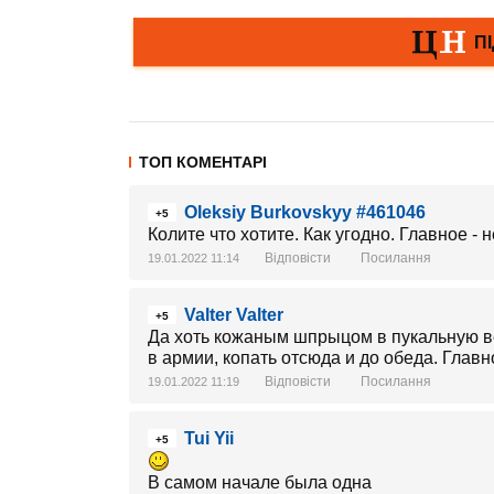
ТОП КОМЕНТАРІ
Oleksiy Burkovskyy #461046
+5
Колите что хотите. Как угодно. Главное -
Відповісти
Посилання
19.01.2022 11:14
Valter Valter
+5
Да хоть кожаным шпрыцом в пукальную ве
в армии, копать отсюда и до обеда. Главн
Відповісти
Посилання
19.01.2022 11:19
Tui Yii
+5
В самом начале была одна