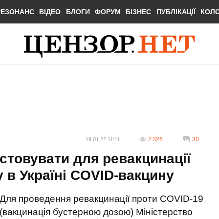
РЕЗОНАНС
ВІДЕО
БЛОГИ
ФОРУМ
БІЗНЕС
ПУБЛІКАЦІЇ
КОЛ
2 326
30
19.01.22 11:11
товувати для ревакцинації
 в Україні COVID-вакцину
Для проведення ревакцинації проти COVID-19
(вакцинація бустерною дозою) Міністерство