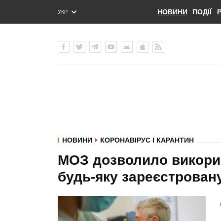
НОВИНИ
ПОДІЇ
УКР
ENG
РУС
НОВИНИ
КОРОНАВІРУС І КАРАНТИН
МОЗ дозволило викорис
будь-яку зареєстровану