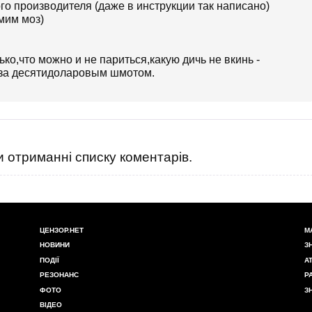
го производителя (даже в инструкции так написано)
мим моз)
ько,что можно и не париться,какую дичь не вкинь -
к за десятидоларовым шмотом.
 отриманні списку коментарів.
ЦЕНЗОР.НЕТ
М
НОВИНИ
З
ПОДІЇ
А
РЕЗОНАНС
Р
ФОТО
З
ВІДЕО