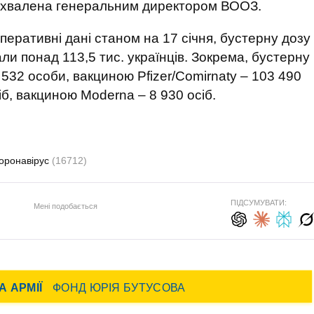
ла схвалена генеральним директором ВООЗ.
еративні дані станом на 17 січня, бустерну дозу
и понад 113,5 тис. українців. Зокрема, бустерну
32 особи, вакциною Pfizer/Comirnaty – 103 490
іб, вакциною Moderna – 8 930 осіб.
оронавірус
(16712)
ПІДСУМУВАТИ:
Мені подобається