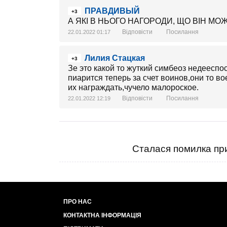
ПРАВДИВЫЙ
+3
А ЯКІ В НЬОГО НАГОРОДИ, ЩО ВІН МО
Відповісти
Посилання
22.01.2022 01:17
Лилия Стацкая
+3
Зе это какой то жуткий симбеоз недеесп
пиарится теперь за счет воинов,они то в
их награждать,чучело малороское.
Відповісти
Посилання
22.01.2022 12:19
Сталася помилка при
ПРО НАС
КОНТАКТНА ІНФОРМАЦІЯ