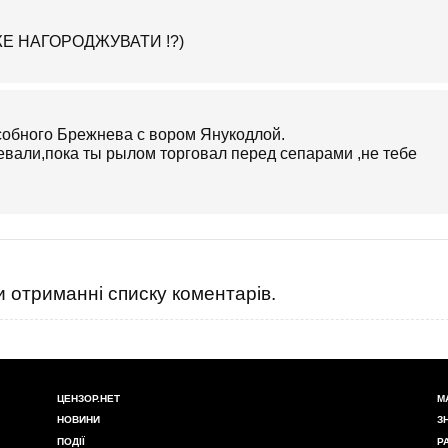
ЖЕ НАГОРОДЖУВАТИ !?)
особного Брежнева с вором Янукодлой.
оевали,пока ты рылом торговал перед сепарами ,не тебе
 отриманні списку коментарів.
ЦЕНЗОР.НЕТ
М
НОВИНИ
З
ПОДІЇ
Р