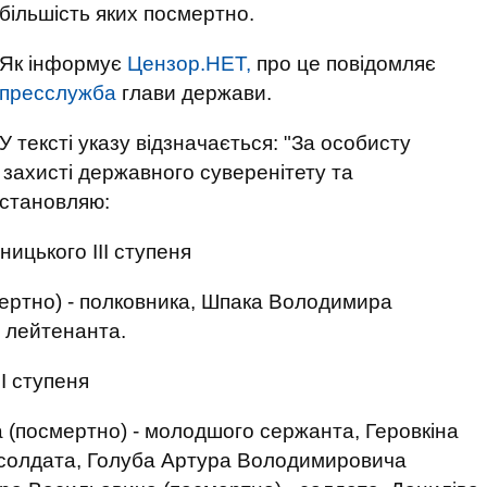
більшість яких посмертно.
Як інформує
Цензор.НЕТ,
про це повідомляє
пресслужба
глави держави.
У тексті указу відзначається: "За особисту
 у захисті державного суверенітету та
остановляю:
ицького III ступеня
ртно) - полковника, Шпака Володимира
о лейтенанта.
I ступеня
(посмертно) - молодшого сержанта, Геровкіна
- солдата, Голуба Артура Володимировича