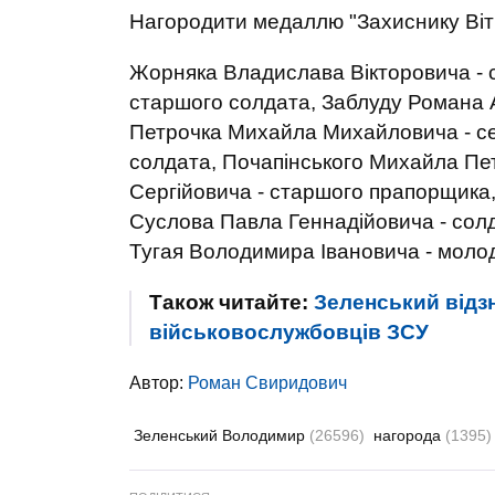
Нагородити медаллю "Захиснику Віт
Жорняка Владислава Вікторовича - 
старшого солдата, Заблуду Романа 
Петрочка Михайла Михайловича - с
солдата, Почапінського Михайла Пе
Сергійовича - старшого прапорщика,
Суслова Павла Геннадійовича - солд
Тугая Володимира Івановича - моло
Також читайте:
Зеленський відз
військовослужбовців ЗСУ
Автор:
Роман Свиридович
Зеленський Володимир
(26596)
нагорода
(1395)