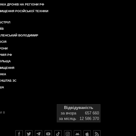
ТАКА ДРОНІВ НА РЕГІОНИ РФ
НИЩЕННЯ РОСІЙСЬКОЇ ТЕХНІКИ
БСТРІЛ
ИЇВ
ЕЛЕНСЬКИЙ ВОЛОДИМИР
ОСІЯ
РОНИ
РМІЯ РФ
ОЛЬЩА
НИЩЕННЯ
ТАКА
ЕНШТАБ ЗС
ША
Відвідуваність
и в
за вчора
657 660
за місяць
12 586 370