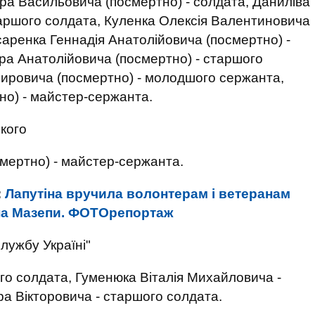
тра Васильовича (посмертно) - солдата, Даниліва
таршого солдата, Куленка Олексія Валентиновича
саренка Геннадія Анатолійовича (посмертно) -
ра Анатолійовича (посмертно) - старшого
ировича (посмертно) - молодшого сержанта,
но) - майстер-сержанта.
кого
мертно) - майстер-сержанта.
:
Лапутіна вручила волонтерам і ветеранам
ана Мазепи. ФОТОрепортаж
лужбу Україні"
го солдата, Гуменюка Віталія Михайловича -
а Вікторовича - старшого солдата.