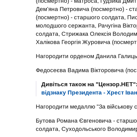
(посмертно) - матроса, Гудзика Дми
Дем’яна Петровича (посмертно) - с
(посмертно) - старшого солдата, Пи
молодшого сержанта, Рачугіна Вікто
солдата, Стрижака Олексія Володим
Халікова Георгія Журовича (посмерт
Нагородити орденом Данила Галиць
Федосеєва Вадима Вікторовича (пос
Дивіться також на "Цензор.НЕТ"
відзнаку Президента - Хрест Ів
Нагородити медаллю "За військову с
Бутова Романа Євгеновича - старшо
солдата, Суходольського Володимир