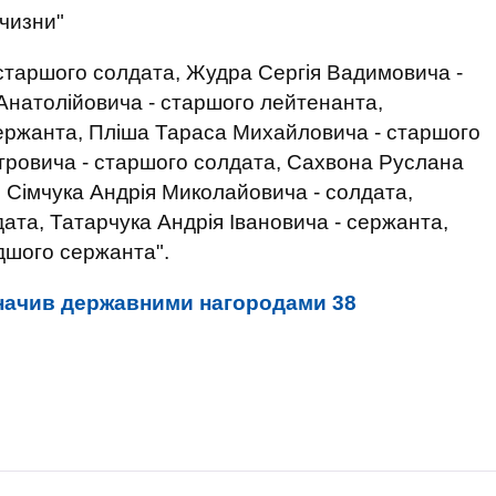
чизни"
старшого солдата, Жудра Сергія Вадимовича -
Анатолійовича - старшого лейтенанта,
ержанта, Пліша Тараса Михайловича - старшого
тровича - старшого солдата, Сахвона Руслана
 Сімчука Андрія Миколайовича - солдата,
ата, Татарчука Андрія Івановича - сержанта,
дшого сержанта".
начив державними нагородами 38