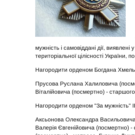
мужність і самовіддані дії, виявлені
територіальної цілісності України, п
Нагородити орденом Богдана Хмельн
Прусова Руслана Халиловича (посме
Віталійовича (посмертно) - старшог
Нагородити орденом "За мужність" II
Аксьонова Олександра Васильовича 
Валерія Євгенійовича (посмертно) 