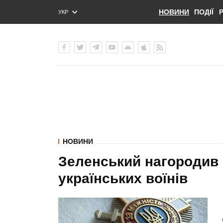
НОВИНИ
ПОДІЇ
УКР
ENG
РУС
НОВИНИ
Зеленський нагородив
українських воїнів