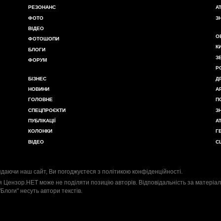
РЕЗОНАНС
А
ФОТО
З
ВІДЕО
О
ФОТОШОПИ
К
БЛОГИ
З
ФОРУМ
Р
БІЗНЕС
Д
НОВИНИ
А
ГОЛОВНЕ
П
СПЕЦПРОЄКТИ
З
ПУБЛІКАЦІЇ
А
КОЛОНКИ
Г
ВІДЕО
С
даючи наш сайт, Ви погоджуєтеся з
політикою конфіденційності
.
я Цензор.НЕТ може не поділяти позицію авторів. Відповідальність за матеріал
"Блоги" несуть автори текстів.