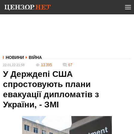
НОВИНИ
ВІЙНА
13 395
67
22.01.22 21:58
У Держдепі США
спростовують плани
евакуації дипломатів з
України, - ЗМІ