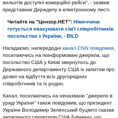
вильотів доступні комерційні рейси", - заявив
представник Держдепу в електронному листі.
Читайте на "Цензор.НЕТ":
Німеччина
готується евакуювати сім'ї співробітників
посольства з України, - BILD
Нагадаємо, напередодні
канал CNN повідомив
,
посилаючись на поінформовані джерела, що
посольство США у Києві звернулось до
Державного департаменту США із запитом про
дозвіл на відбуття всіх другорядних
співробітників та їх родин.
Канал, посилаючись на неназване "джерело в
уряді України" також повідомив, що президент
України Володимир Зеленський буцімто сказав
державного секретарю США Блінкену, що