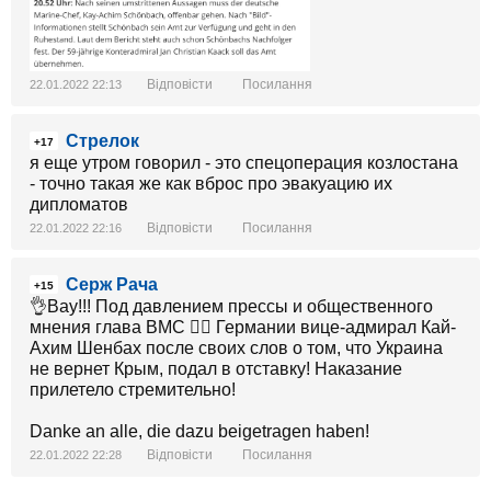
Відповісти
Посилання
22.01.2022 22:13
Стрелок
+17
я еще утром говорил - это спецоперация козлостана
- точно такая же как вброс про эвакуацию их
дипломатов
Відповісти
Посилання
22.01.2022 22:16
Серж Рача
+15
👌Вау!!! Под давлением прессы и общественного
мнения глава ВМС 👨‍✈️ Германии вице-адмирал Кай-
Ахим Шенбах после своих слов о том, что Украина
не вернет Крым, подал в отставку! Наказание
прилетело стремительно!
Danke an alle, die dazu beigetragen haben!
Відповісти
Посилання
22.01.2022 22:28