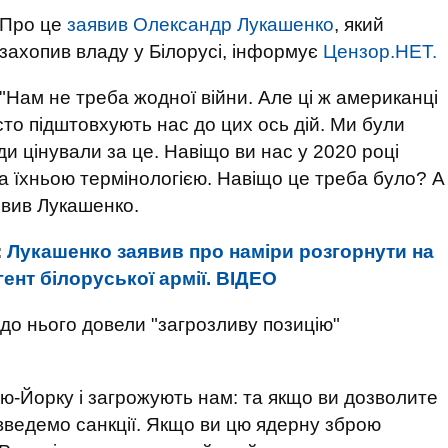
Про це
заявив Олександр Лукашенко
, який
захопив владу у Білорусі, інформує
Цензор.НЕТ.
"Нам не треба жодної війни. Але ці ж американці
исто підштовхують нас до цих ось дій. Ми були
ди цінували за це. Навіщо ви нас у 2020 році
 їхньою термінологією. Навіщо це треба було? А
явив Лукашенко.
:
Лукашенко заявив про наміри розгорнути на
гент білоруської армії. ВIДЕО
до нього довели "загрозливу позицію"
ю-Йорку і загрожують нам: та якщо ви дозволите
и введемо санкції. Якщо ви цю ядерну зброю