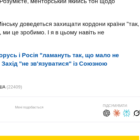
. Розумієте, менторський якийсь тон щодо
Мінську доведеться захищати кордони країни "так,
, ми це зробимо. І я в цьому навіть не
орусь і Росія "ламануть так, що мало не
 Захід "не зв'язуватися" із Союзною
ША
(22409)
ПІДСУМУВАТИ:
Мені подобається