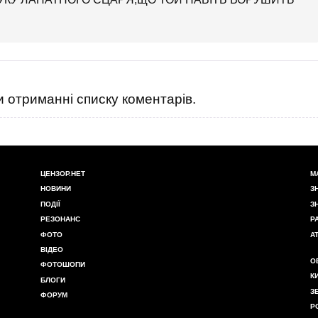
 отриманні списку коментарів.
ЦЕНЗОР.НЕТ
М
НОВИНИ
З
ПОДІЇ
З
РЕЗОНАНС
Р
ФОТО
А
ВІДЕО
О
ФОТОШОПИ
К
БЛОГИ
З
ФОРУМ
Р