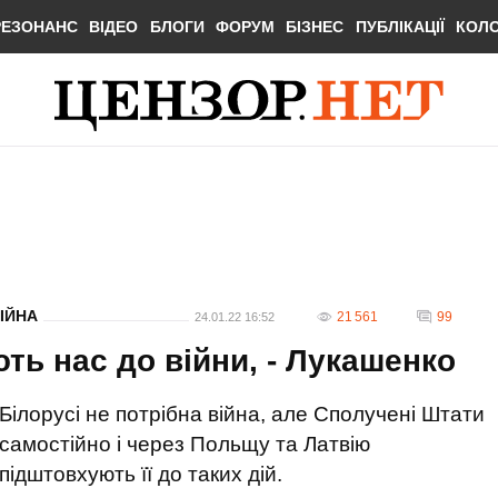
РЕЗОНАНС
ВІДЕО
БЛОГИ
ФОРУМ
БІЗНЕС
ПУБЛІКАЦІЇ
КОЛ
ІЙНА
21 561
99
24.01.22 16:52
ть нас до війни, - Лукашенко
Білорусі не потрібна війна, але Сполучені Штати
самостійно і через Польщу та Латвію
підштовхують її до таких дій.