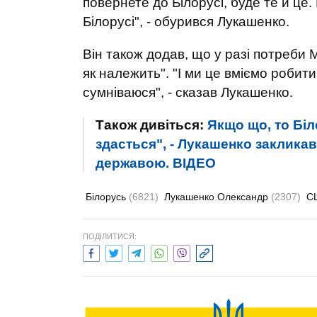
повернете до Білорусі, буде те й це
Білорусі", - обурився Лукашенко.
Він також додав, що у разі потреби 
як належить". "І ми це вміємо робити
сумніваюся", - сказав Лукашенко.
Також дивіться:
Якщо що, то Біл
здасться", - Лукашенко закликав
державою. ВIДЕО
Білорусь
(6821)
Лукашенко Олександр
(2307)
С
ПОДІЛИТИСЯ: