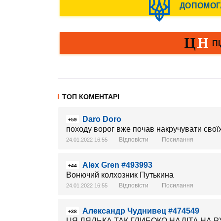
ТОП КОМЕНТАРІ
Daro Doro
+59
походу ворог вже почав накручувати своїх
Відповісти
Посилання
24.01.2022 16:55
Alex Gren #493993
+44
Вонючий колхозник Путькина
Відповісти
Посилання
24.01.2022 16:55
Александр Чуднивец #474549
+38
ЦЯ ЛЯЛЬКА ТАК ГЛИБОКО НАДІТА НА 