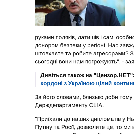
руками поляків, латишів і самі особ
донором безпеки у регіоні. Нас завж
штовхаєте та робите агресорами? За
сьогодні вони нам погрожують", - за
Дивіться також на "Цензор.НЕТ"
кордоні з Україною цілий контин
За його словами, близько доби тому 
Держдепартаменту США.
"Приїхали до наших дипломатів у Нь
Путіну та Росії, дозволите це, то м