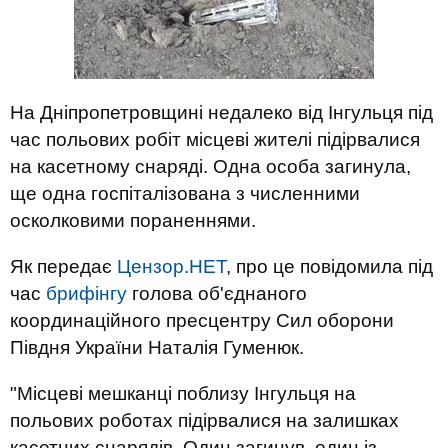
На Дніпропетровщині недалеко від Інгульця під
час польових робіт місцеві жителі підірвалися
на касетному снаряді. Одна особа загинула,
ще одна госпіталізована з численними
осколковими пораненнями.
Як передає
Цензор.НЕТ
, про це повідомила під
час
брифінгу
голова об'єднаного
координаційного пресцентру Сил оборони
Півдня України Наталія Гуменюк.
"Місцеві мешканці поблизу Інгульця на
польових роботах підірвалися на залишках
касетних снарядів. Один загинув, один із