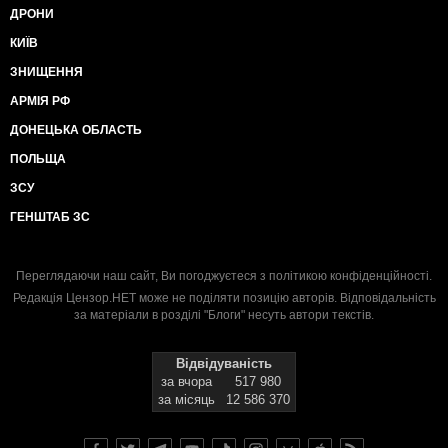
ДРОНИ
КИЇВ
ЗНИЩЕННЯ
АРМІЯ РФ
ДОНЕЦЬКА ОБЛАСТЬ
ПОЛЬЩА
ЗСУ
ГЕНШТАБ ЗС
Переглядаючи наш сайт, Ви погоджуєтеся з
політикою конфіденційності
.
Редакція Цензор.НЕТ може не поділяти позицію авторів. Відповідальність
за матеріали в розділі "Блоги" несуть автори текстів.
Відвідуваність
за вчора
517 980
за місяць
12 586 370