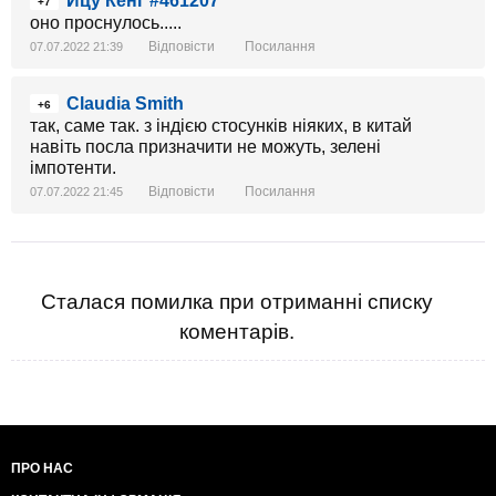
Йцу Кенг #461207
+7
оно проснулось.....
Відповісти
Посилання
07.07.2022 21:39
Claudia Smith
+6
так, саме так. з індією стосунків ніяких, в китай
навіть посла призначити не можуть, зелені
імпотенти.
Відповісти
Посилання
07.07.2022 21:45
Сталася помилка при отриманні списку
коментарів.
ПРО НАС