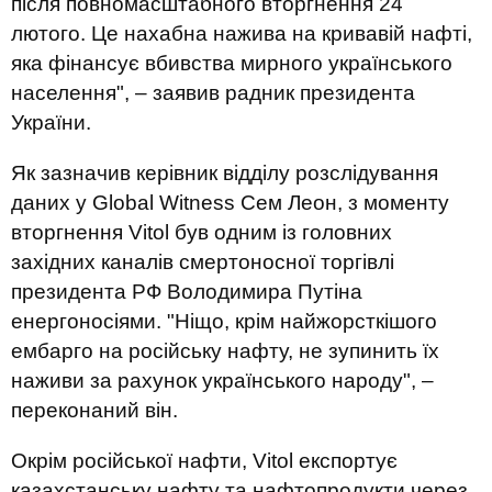
після повномасштабного вторгнення 24
лютого. Це нахабна нажива на кривавій нафті,
яка фінансує вбивства мирного українського
населення", – заявив радник президента
України.
Як зазначив керівник відділу розслідування
даних у Global Witness Сем Леон, з моменту
вторгнення Vitol був одним із головних
західних каналів смертоносної торгівлі
президента РФ Володимира Путіна
енергоносіями. "Ніщо, крім найжорсткішого
ембарго на російську нафту, не зупинить їх
наживи за рахунок українського народу", –
переконаний він.
Окрім російської нафти, Vitol експортує
казахстанську нафту та нафтопродукти через