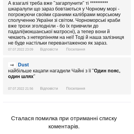
А взагалі треба вже "загарпунити" ті **********
шкаралупи що зараз бовтаються у Чорному морі -
погрожуючи своїми сраними калібрами морському
сполученню України зі світом. Чорноморські краби
вже трохи зголодніли - бо їх привчили до
падалі(мокшанської матросні), а тепер вони й
чекають з нетерпінням на неї! Тоді й наша залізниця
не буде настільки перевантаженою як зараз.
Відповісти
Посилання
07.07.2022 23:09
Dust
+4
найбільше кацапи нагадили Чайні з її "
Один пояс,
один шлях
"
Відповісти
Посилання
07.07.2022 21:56
Сталася помилка при отриманні списку
коментарів.