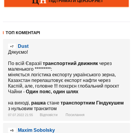
ТОП КОМЕНТАРІ
Dust
+7
Дякуємо!
По всій Євразії
транспортний движняк
через
маленького *********:
міняється логістика експорту українського зерна,
Казахстан перелаштовує експорт нафти через
Каспій, але, головне !!! похєрєн глобальний проєкт
Чайни -
Один пояс, один шлях
на виході,
рашка
стане
транспортним Гіндукушем
з нульовим транзитом
Відповісти
Посилання
07.07.2022 21:55
Maxim Sobolsky
+5