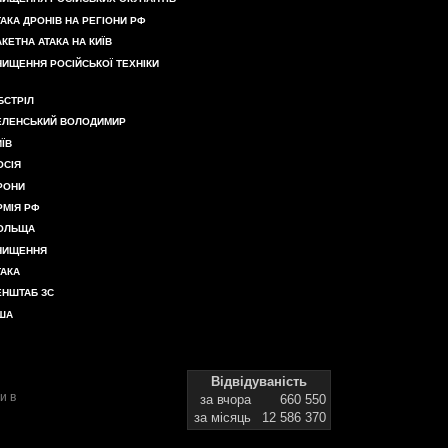
ТАКА ДРОНІВ НА РЕГІОНИ РФ
АКЕТНА АТАКА НА КИЇВ
НИЩЕННЯ РОСІЙСЬКОЇ ТЕХНІКИ
БСТРІЛ
ЕЛЕНСЬКИЙ ВОЛОДИМИР
ИЇВ
ОСІЯ
РОНИ
РМІЯ РФ
ОЛЬЩА
НИЩЕННЯ
ТАКА
ЕНШТАБ ЗС
ША
Відвідуваність
и в
за вчора
660 550
за місяць
12 586 370