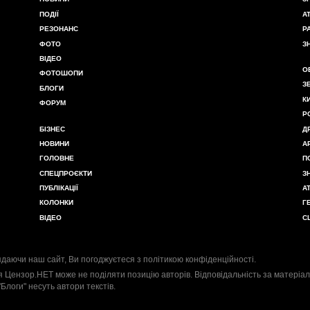
ПОДІЇ
А
РЕЗОНАНС
Р
ФОТО
З
ВІДЕО
О
ФОТОШОПИ
З
БЛОГИ
К
ФОРУМ
Р
БІЗНЕС
Д
НОВИНИ
А
ГОЛОВНЕ
П
СПЕЦПРОЄКТИ
З
ПУБЛІКАЦІЇ
А
КОЛОНКИ
Г
ВІДЕО
С
даючи наш сайт, Ви погоджуєтеся з
політикою конфіденційності
.
я Цензор.НЕТ може не поділяти позицію авторів. Відповідальність за матеріал
"Блоги" несуть автори текстів.