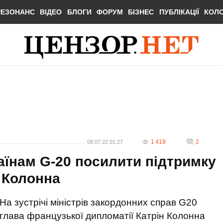
РЕЗОНАНС
ВІДЕО
БЛОГИ
ФОРУМ
БІЗНЕС
ПУБЛІКАЦІЇ
КОЛ
1 419
2
08.07.22 01:27
аїнам G-20 посилити підтримку
С Колонна
На зустрічі міністрів закордонних справ G20
глава французької дипломатії Катрін Колонна