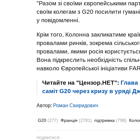
"Разом зі своїми європейськими па
своїм колегам з G20 посилити гумані
у повідомленні.
Крім того, Колонна закликатиме краї
провалами ринків, зокрема сільськог
провалами, якими росія користується
Вона підкреслить необхідність спіль
навколо Європейської ініціативи FAR
Читайте на "Цензор.НЕТ":
Глава 
саміт G20 через кризу в уряді Д
Автор:
Роман Свиридович
G20
(277)
Франція
(2781)
підтримка
(798)
Коло
ПОДІЛИТИСЯ: