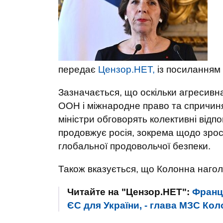
передає
Цензор.НЕТ,
із посиланням
Зазначається, що оскільки агресивна
ООН і міжнародне право та спричиня
міністри обговорять колективні відпов
продовжує росія, зокрема щодо зрос
глобальної продовольчої безпеки.
Також вказується, що Колонна наголо
Читайте на "Цензор.НЕТ":
Франці
ЄС для України, - глава МЗС Кол