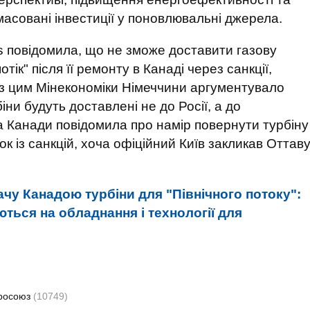
масовані інвестиції у поновлювальні джерела.
s повідомила, що не зможе доставити газову
тік" після її ремонту в Канаді через санкції,
у з цим Мінекономіки Німеччини аргументувало
ни будуть доставлені не до Росії, а до
да Канади повідомила про намір повернути турбіну
 із санкцій, хоча офіційний Київ закликав Оттав
чу Канадою турбіни для "Північного потоку":
ться на обладнання і технології для
росоюз
(10749)