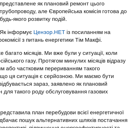
представлене як плановий ремонт цього
трубопроводу, але Європейська комісія готова до
будь-якого розвитку подій.
Як інформує
Цензор.НЕТ
із посиланням на
рокомісії з питань енергетики Тім Макфі.
е багато місяців. Ми вже були у ситуації, коли
ійського газу. Протягом минулих місяців відразу
вним або частковим перериванням такого
 що ця ситуація є серйозною. Ми маємо бути
 відбувається зараз, заявлено як плановий
ін для такого роду обслуговування газових
представила план перебудови всієї енергетичної
дбачає пошук альтернативних шляхів постачання
перспективі, підвищення енергоефективності та