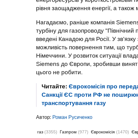
рівня заощадження енергії, а також 
Нагадаємо, раніше компанія Siemen
турбіну для газопроводу "Північний по
введені Канадою для Росії. У зв'язк
можливість повернення тим, що турбі
Німеччини. У розвиток ситуації вла
Siemens до Європи, зробивши виняток
цього не робити.
Читайте:
Єврокомісія про переда
Санкції ЄС проти РФ не поширюю
транспортування газу
Автор:
Роман Русиченко
газ
(3355)
Газпром
(977)
Єврокомісія
(1470)
Єв