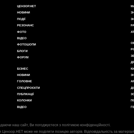
ЦЕНЗОР.НЕТ
М
НОВИНИ
З
ПОДІЇ
З
РЕЗОНАНС
Р
ФОТО
А
ВІДЕО
О
ФОТОШОПИ
Р
БЛОГИ
З
ФОРУМ
Д
БІЗНЕС
К
НОВИНИ
З
ГОЛОВНЕ
А
СПЕЦПРОЄКТИ
Д
ПУБЛІКАЦІЇ
З
КОЛОНКИ
П
ВІДЕО
Г
даючи наш сайт, Ви погоджуєтеся з
політикою конфіденційності
.
я Цензор.НЕТ може не поділяти позицію авторів. Відповідальність за матеріал