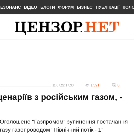
РЕЗОНАНС
ВІДЕО
БЛОГИ
ФОРУМ
БІЗНЕС
ПУБЛІКАЦІЇ
КОЛ
1 591
0
11.07.22 17:33
енаріїв з російським газом, -
Оголошене "Газпромом" зупинення постачання
газу газопроводом "Північний потік - 1"