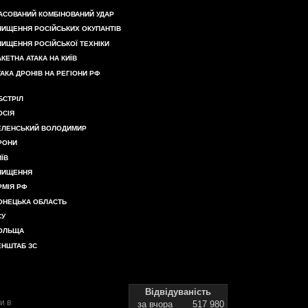
АСОВАНИЙ КОМБІНОВАНИЙ УДАР
НИЩЕННЯ РОСІЙСЬКИХ ОКУПАНТІВ
НИЩЕННЯ РОСІЙСЬКОЇ ТЕХНІКИ
АКЕТНА АТАКА НА КИЇВ
ТАКА ДРОНІВ НА РЕГІОНИ РФ
БСТРІЛ
ОСІЯ
ЕЛЕНСЬКИЙ ВОЛОДИМИР
РОНИ
ИЇВ
НИЩЕННЯ
РМІЯ РФ
ОНЕЦЬКА ОБЛАСТЬ
СУ
ОЛЬЩА
ЕНШТАБ ЗС
Відвідуваність
и в
за вчора
517 980