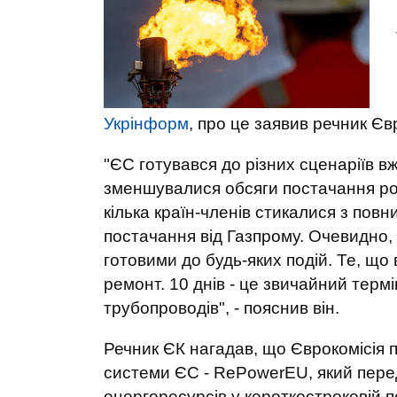
Укрінформ
, про це заявив речник Єв
"ЄС готувався до різних сценаріїв вж
зменшувалися обсяги постачання рос
кілька країн-членів стикалися з по
постачання від Газпрому. Очевидно,
готовими до будь-яких подій. Те, що
ремонт. 10 днів - це звичайний терм
трубопроводів", - пояснив він.
Речник ЄК нагадав, що Єврокомісія 
системи ЄС - RePowerEU, який пере
енергоресурсів у короткостроковій 