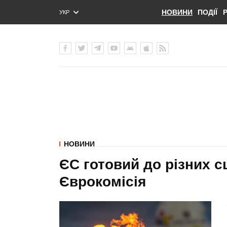
НОВИНИ
ПОДІЇ
УКР
ENG
РУС
НОВИНИ
ЄС готовий до різних сц
Єврокомісія