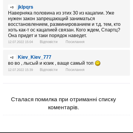
jklpqrs
+3
Наверняка половина из этих 30 из кацапии. Уже
нужен закон запрещающий заниматься
восстановлением, разминированием и т.д. тем, кто
хоть как-т ос кацапией связан. Кого ждем, Спартц?
Она придет и таки порядок наведет.
Відповісти
Посилання
12.07.2022 15:04
Kiev_Kiev_777
+2
во во , лысый и юзик , ваще самый топ
Відповісти
Посилання
12.07.2022 15:39
Сталася помилка при отриманні списку
коментарів.