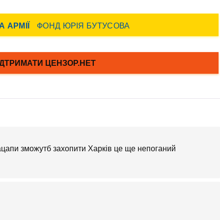
кацапи зможутб захопити Харків це ще непоганий