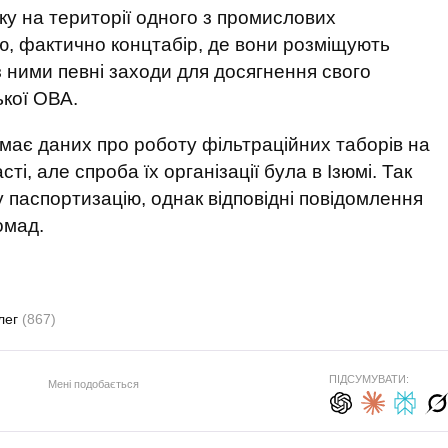
ку на території одного з промислових
ю, фактично концтабір, де вони розміщують
із ними певні заходи для досягнення свого
ької ОВА.
немає даних про роботу фільтраційних таборів на
ті, але спроба їх організації була в Ізюмі. Так
 паспортизацію, однак відповідні повідомлення
омад.
лег
(867)
ПІДСУМУВАТИ:
Мені подобається