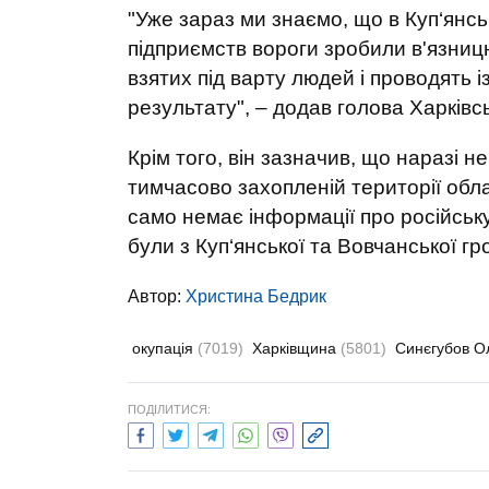
"Уже зараз ми знаємо, що в Куп‘янсь
підприємств вороги зробили в'язниц
взятих під варту людей і проводять 
результату", – додав голова Харківс
Крім того, він зазначив, що наразі 
тимчасово захопленій території облас
само немає інформації про російську
були з Куп‘янської та Вовчанської гр
Автор:
Христина Бедрик
окупація
(7019)
Харківщина
(5801)
Синєгубов О
ПОДІЛИТИСЯ: