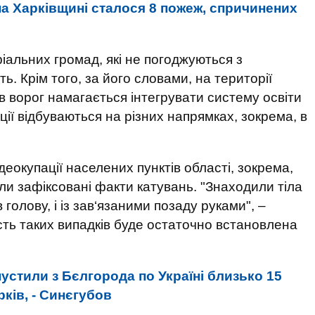
на Харківщині сталося 8 пожеж, спричинених
ріальних громад, які не погоджуються з
 Крім того, за його словами, на території
в ворог намагається інтегрувати систему освіти
ції відбуваються на різних напрямках, зокрема, в
деокупації населених пунктів області, зокрема,
були зафіксовані факти катувань. "Знаходили тіла
голову, і із зав‘язаними позаду руками", –
сть таких випадків буде остаточно встановлена
пустили з Бєлгорода по Україні близько 15
рків, - Синєгубов