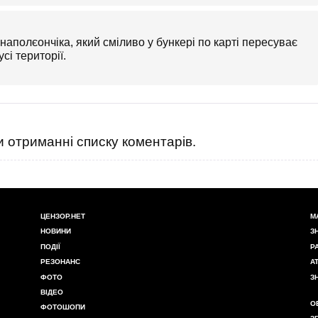
наполєончіка, який сміливо у бункері по карті пересуває
сі території.
 отриманні списку коментарів.
ЦЕНЗОР.НЕТ
М
НОВИНИ
З
ПОДІЇ
Р
РЕЗОНАНС
А
ФОТО
З
ВІДЕО
О
ФОТОШОПИ