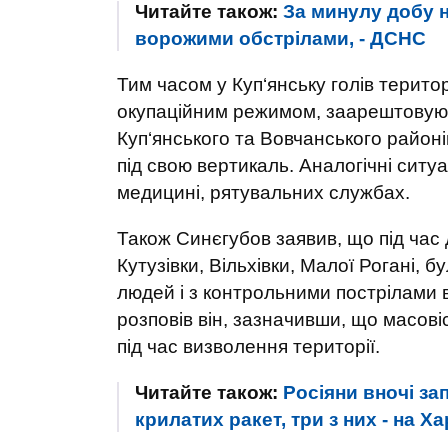
Читайте також:
За минулу добу 
ворожими обстрілами, - ДСНС
Тим часом у Куп‘янську голів терито
окупаційним режимом, заарештовують.
Куп‘янського та Вовчанського районі
під свою вертикаль. Аналогічні ситуа
медицині, рятувальних службах.
Також Синєгубов заявив, що під час 
Кутузівки, Вільхівки, Малої Рогані, 
людей і з контрольними пострілами в 
розповів він, зазначивши, що масові
під час визволення території.
Читайте також:
Росіяни вночі за
крилатих ракет, три з них - на Ха