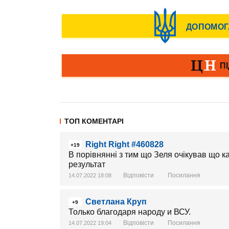
ТОП КОМЕНТАРІ
Right Right #460828
+19
В порівнянні з тим що Зеля очікував що 
результат
Відповісти
Посилання
14.07.2022 18:08
Светлана Круп
+9
Только благодаря народу и ВСУ.
Відповісти
Посилання
14.07.2022 19:04