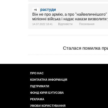
растуди
+6
Він не про армію, а про "найвеличнішого" 
міліонні війська і надає накази визволити у
Відповісти
Посилання
14.07.2022 18:41
Сталася помилка при
ПРО НАС
КОНТАКТНА ІНФОРМАЦІЯ
ПІДТРИМАТИ
ФОНД ЮРІЯ БУТУСОВА
РЕКЛАМА
УМОВИ КОРИСТУВАННЯ