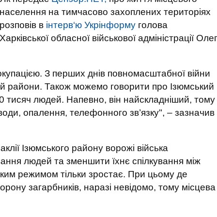
населення на тимчасово захоплених територіях
розповів в
інтерв‘ю Укрінформу
голова
Харківської обласної військової адміністрації Оле
окупацією. З перших днів повномасштабної війни
ий райони. Також можемо говорити про Ізюмський
 тисяч людей. Напевно, він найскладніший, тому
оди, опалення, телефонного зв’язку", – зазначив
клії Ізюмського району ворожі війська
ння людей та зменшити їхнє спілкування між
ким режимом тільки зростає. При цьому де
орону загарбників, наразі невідомо, тому місцева