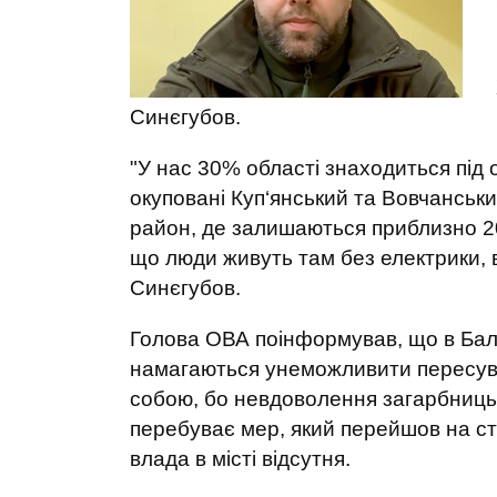
Синєгубов.
"У нас 30% області знаходиться під 
окуповані Куп‘янський та Вовчанськ
район, де залишаються приблизно 20
що люди живуть там без електрики, в
Синєгубов.
Голова ОВА поінформував, що в Бала
намагаються унеможливити пересува
собою, бо невдоволення загарбниць
перебуває мер, який перейшов на ст
влада в місті відсутня.