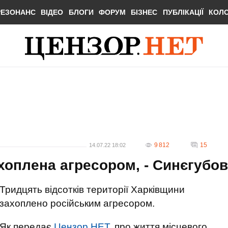
РЕЗОНАНС
ВІДЕО
БЛОГИ
ФОРУМ
БІЗНЕС
ПУБЛІКАЦІЇ
КОЛ
9 812
15
14.07.22 18:02
хоплена агресором, - Синєгубов
Тридцять відсотків території Харківщини
захоплено російським агресором.
Як передає
Цензор.НЕТ,
про життя місцевого