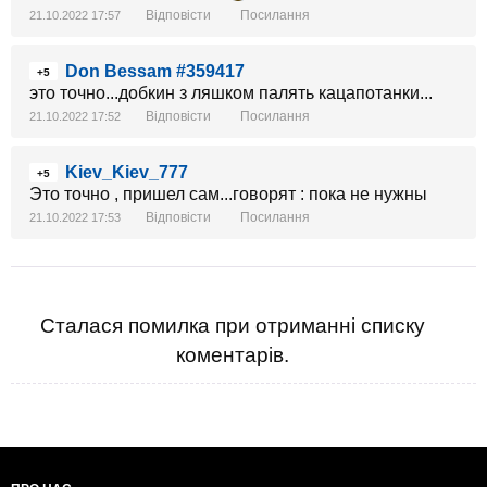
Відповісти
Посилання
21.10.2022 17:57
Don Bessam #359417
+5
это точно...добкин з ляшком палять кацапотанки...
Відповісти
Посилання
21.10.2022 17:52
Kiev_Kiev_777
+5
Это точно , пришел сам...говорят : пока не нужны
Відповісти
Посилання
21.10.2022 17:53
Сталася помилка при отриманні списку
коментарів.