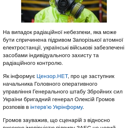
На випадок радіаційної небезпеки, яка може
бути спричинена підривом Запорізької атомної
електростанції, українські військові забезпечені
засобами індивідуального захисту та
радіаційного контролю.
Як інформує
Цензор.НЕТ
, про це заступник
начальника Головного оперативного
управління Генерального штабу Збройних сил
України бригадний генерал Олексій Громов
розповів в
інтерв’ю Укрінформу
.
Громов зауважив, що сценарій з відносно
високою імовірністю підриву ЗАЕС не новий.