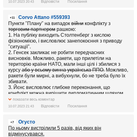
Відповісти
Посилання
10.07.2023 20:43
Cоrvо Аttаnо #559393
+11
Пункти "Плану" на випадок
війни
конфлікту з
торговим партнером
рашкою:
1. На публіку виходить Столтенберг з кислою
фізіономією, і висловлює занепокоєння з приводу
"ситуації".
2. Генсек закликає не робити передчасних
висновків. Можливо, ракети, що прилетіли на
територію країни НАТО, мали інші цілі і збилися з
курсу
або у всьому винна українська ППО.
Можливо,
ракети були мирні, а вибухнули, бо не треба було їх
збивати.
3. Йєнс висловлює глибоке переконання, що
конфлікт можна вирішити дипломатичним шляхом
за столом переговорів. Категорично засуджує
показати весь коментар
підняту по тривозі бойову авіацію НАТО, називає це
Відповісти
Посилання
10.07.2023 21:43
помилкою, що призведе до "ескалації".
Огусто
+7
По ньому вистрілили 5 разів, від яких він
відмінусувався.